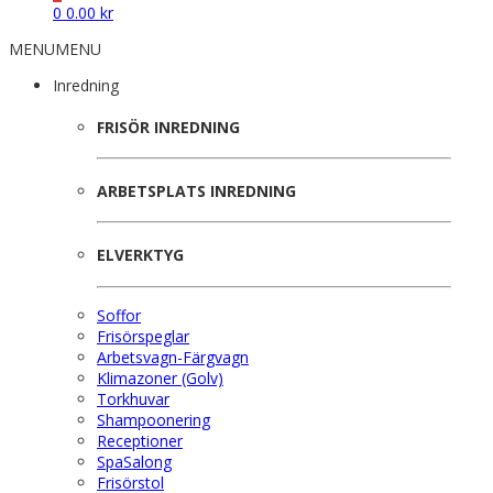
0
0.00
kr
MENU
MENU
Inredning
FRISÖR INREDNING
ARBETSPLATS INREDNING
ELVERKTYG
Soffor
Frisörspeglar
Arbetsvagn-Färgvagn
Klimazoner (Golv)
Torkhuvar
Shampoonering
Receptioner
SpaSalong
Frisörstol