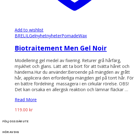
Add to wishlist
BRELIL
Gel
nyhet
nyheter
Pomade
Wax
Biotraitement Men Gel Noir
Modellering gel medel av fixering. Returer grå hårfärg,
mjukhet och glans. Lätt att ta bort för att tvätta håret och
händerna.Hur du använder:Beroende på mängden av grått
hår, applicera den erforderliga mängden gel på torrt hår. För
en bättre fördelning massagera i en cirkulär rörelse. OBS!
Det kan orsaka en allergisk reaktion och lämnar fläckar …
Read More
119.00
kr
FÖLJ OSS DÄR UTE
HÖR AV DIG