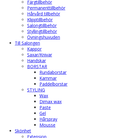
Färgtillbehör
Permanenttillbehör
Hårvård tillbehör
Klipptillbehör
Salongtillbehör
Styllingtillbehör
Övningshuvuden
Till Salongen
Kappor
Saxar/Knivar
Handskar
BORSTAR
Rundaborstar
Kammar
Paddelborstar
STYLING
Wax
Dimax wax
Paste
Gel
Hårspray
Mousse
Skönhet
Extension