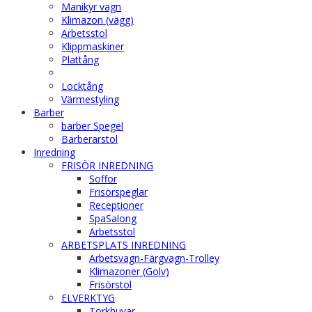
Manikyr vagn
Klimazon (vägg)
Arbetsstol
Klippmaskiner
Plattång
Locktång
Värmestyling
Barber
barber Spegel
Barberarstol
Inredning
FRISÖR INREDNING
Soffor
Frisörspeglar
Receptioner
SpaSalong
Arbetsstol
ARBETSPLATS INREDNING
Arbetsvagn-Färgvagn-Trolley
Klimazoner (Golv)
Frisörstol
ELVERKTYG
Torkhuvar