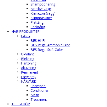
Shampoonering
Manikyr vagn
Klimazon (vägg)
Klippmaskiner
Plattång
Locktång
HÅR PRODUKTER
FÄRG
BES HI-FI
BES Regal Ammonia Free
BES Regal Soft Color
Oxydant
Blekning
Hårtoning
Aktivering
Permanent
Färgspray
HÅRVÅRD
Shampoo
Conditioner
Mask
Treatment
TILLBEHÖR