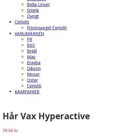
Bella Linser
Smink
Övrigt
Ceriotti
Frisörspegel Ceriotti
VARUMÄRKEN
FR
BES
Brelil
Mas
Erayba
Dikson
Moser
Oster
Ceriotti
KAMPANJER
Hår Vax Hyperactive
79.00
kr