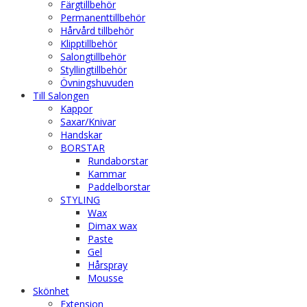
Färgtillbehör
Permanenttillbehör
Hårvård tillbehör
Klipptillbehör
Salongtillbehör
Styllingtillbehör
Övningshuvuden
Till Salongen
Kappor
Saxar/Knivar
Handskar
BORSTAR
Rundaborstar
Kammar
Paddelborstar
STYLING
Wax
Dimax wax
Paste
Gel
Hårspray
Mousse
Skönhet
Extension