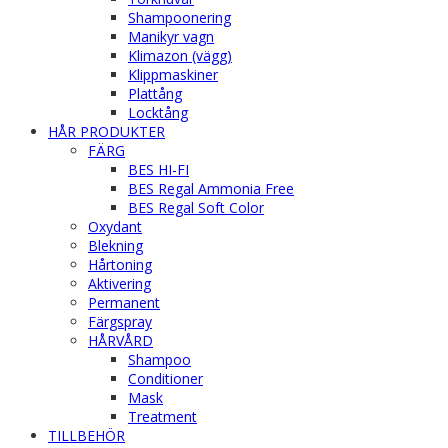
Shampoonering
Manikyr vagn
Klimazon (vägg)
Klippmaskiner
Plattång
Locktång
HÅR PRODUKTER
FÄRG
BES HI-FI
BES Regal Ammonia Free
BES Regal Soft Color
Oxydant
Blekning
Hårtoning
Aktivering
Permanent
Färgspray
HÅRVÅRD
Shampoo
Conditioner
Mask
Treatment
TILLBEHÖR