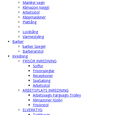
Manikyr vagn
Klimazon (vägg)
Arbetsstol
Klippmaskiner
Plattång
Locktång
Värmestyling
Barber
barber Spegel
Barberarstol
Inredning
FRISÖR INREDNING
Soffor
Frisörspeglar
Receptioner
SpaSalong
Arbetsstol
ARBETSPLATS INREDNING
Arbetsvagn-Färgvagn-Trolley
Klimazoner (Golv)
Frisörstol
ELVERKTYG
Torkhuvar