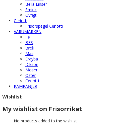
Bella Linser
Smink
Övrigt
Ceriotti
Frisörspegel Ceriotti
VARUMÄRKEN
FR
BES
Brelil
Mas
Erayba
Dikson
Moser
Oster
Ceriotti
KAMPANJER
Wishlist
My wishlist on Frisorriket
No products added to the wishlist