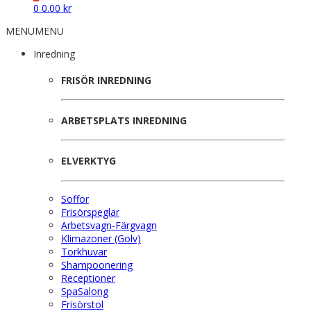
0
0.00
kr
MENU
MENU
Inredning
FRISÖR INREDNING
ARBETSPLATS INREDNING
ELVERKTYG
Soffor
Frisörspeglar
Arbetsvagn-Färgvagn
Klimazoner (Golv)
Torkhuvar
Shampoonering
Receptioner
SpaSalong
Frisörstol