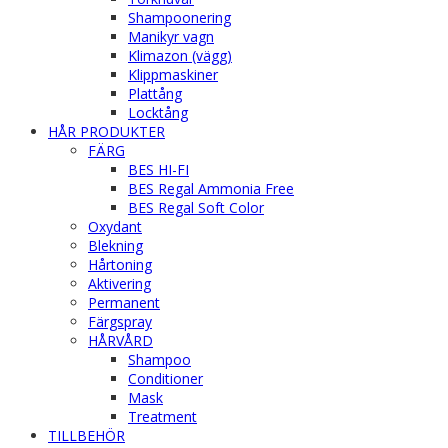
Shampoonering
Manikyr vagn
Klimazon (vägg)
Klippmaskiner
Plattång
Locktång
HÅR PRODUKTER
FÄRG
BES HI-FI
BES Regal Ammonia Free
BES Regal Soft Color
Oxydant
Blekning
Hårtoning
Aktivering
Permanent
Färgspray
HÅRVÅRD
Shampoo
Conditioner
Mask
Treatment
TILLBEHÖR