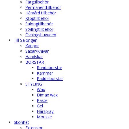
Färgtillbehör
Permanenttillbehör
Hårvård tillbehör
Klipptillbehör
Salongtillbehör
Styllingtillbehör
Övningshuvuden
Till Salongen
Kappor
Saxar/Knivar
Handskar
BORSTAR
Rundaborstar
Kammar
Paddelborstar
STYLING
Wax
Dimax wax
Paste
Gel
Hårspray
Mousse
Skönhet
Extension