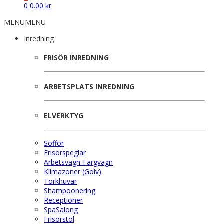
0
0.00
kr
MENU
MENU
Inredning
FRISÖR INREDNING
ARBETSPLATS INREDNING
ELVERKTYG
Soffor
Frisörspeglar
Arbetsvagn-Färgvagn
Klimazoner (Golv)
Torkhuvar
Shampoonering
Receptioner
SpaSalong
Frisörstol