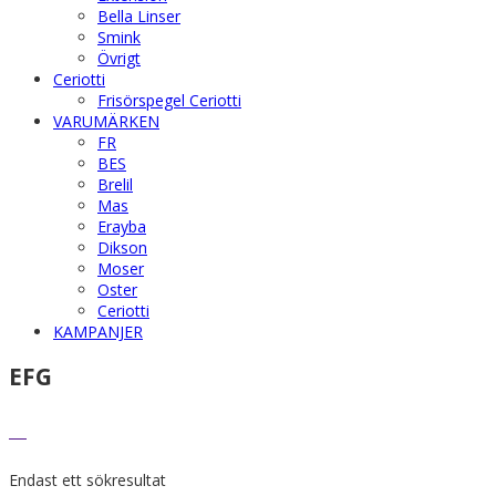
Bella Linser
Smink
Övrigt
Ceriotti
Frisörspegel Ceriotti
VARUMÄRKEN
FR
BES
Brelil
Mas
Erayba
Dikson
Moser
Oster
Ceriotti
KAMPANJER
EFG
Endast ett sökresultat