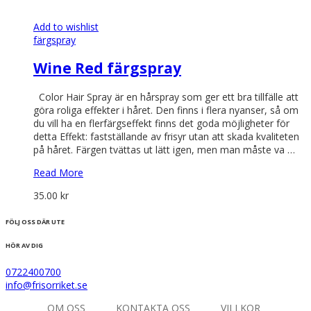
Add to wishlist
färgspray
Wine Red färgspray
Color Hair Spray är en hårspray som ger ett bra tillfälle att
göra roliga effekter i håret. Den finns i flera nyanser, så om
du vill ha en flerfärgseffekt finns det goda möjligheter för
detta Effekt: fastställande av frisyr utan att skada kvaliteten
på håret. Färgen tvättas ut lätt igen, men man måste va …
Read More
35.00
kr
FÖLJ OSS DÄR UTE
HÖR AV DIG
0722400700
info@frisorriket.se
OM OSS
KONTAKTA OSS
VILLKOR