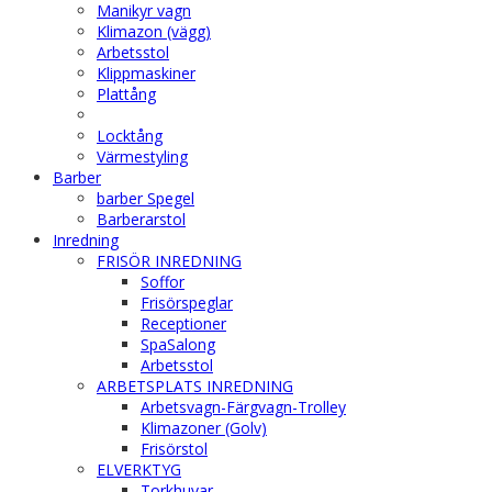
Manikyr vagn
Klimazon (vägg)
Arbetsstol
Klippmaskiner
Plattång
Locktång
Värmestyling
Barber
barber Spegel
Barberarstol
Inredning
FRISÖR INREDNING
Soffor
Frisörspeglar
Receptioner
SpaSalong
Arbetsstol
ARBETSPLATS INREDNING
Arbetsvagn-Färgvagn-Trolley
Klimazoner (Golv)
Frisörstol
ELVERKTYG
Torkhuvar