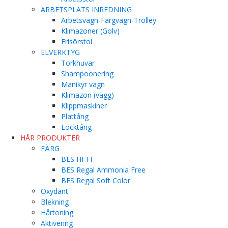
ARBETSPLATS INREDNING
Arbetsvagn-Färgvagn-Trolley
Klimazoner (Golv)
Frisörstol
ELVERKTYG
Torkhuvar
Shampoonering
Manikyr vagn
Klimazon (vägg)
Klippmaskiner
Plattång
Locktång
HÅR PRODUKTER
FÄRG
BES HI-FI
BES Regal Ammonia Free
BES Regal Soft Color
Oxydant
Blekning
Hårtoning
Aktivering