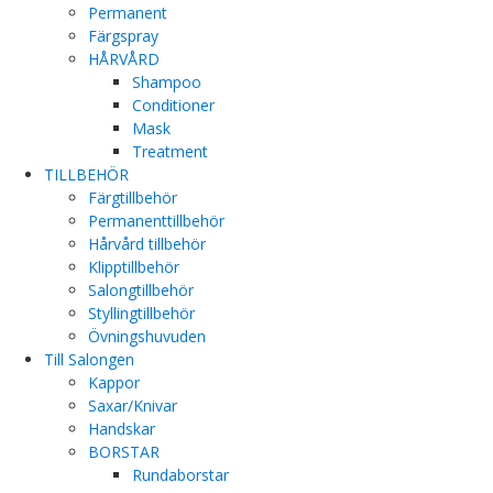
Permanent
Färgspray
HÅRVÅRD
Shampoo
Conditioner
Mask
Treatment
TILLBEHÖR
Färgtillbehör
Permanenttillbehör
Hårvård tillbehör
Klipptillbehör
Salongtillbehör
Styllingtillbehör
Övningshuvuden
Till Salongen
Kappor
Saxar/Knivar
Handskar
BORSTAR
Rundaborstar