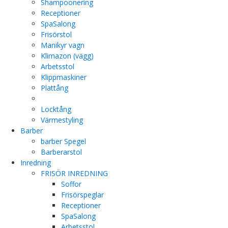
Shampoonering
Receptioner
SpaSalong
Frisörstol
Manikyr vagn
Klimazon (vägg)
Arbetsstol
Klippmaskiner
Plattång
Locktång
Värmestyling
Barber
barber Spegel
Barberarstol
Inredning
FRISÖR INREDNING
Soffor
Frisörspeglar
Receptioner
SpaSalong
Arbetsstol