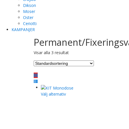
Dikson
Moser
Oster
Ceriotti
KAMPANJER
Permanent/Fixering
Visar alla 3 resultat
Den
Välj alternativ
här
produkten
har
flera
varianter.