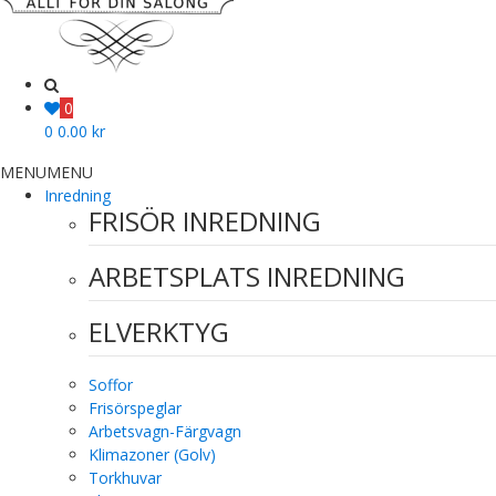
0
0
0.00
kr
MENU
MENU
Inredning
FRISÖR INREDNING
ARBETSPLATS INREDNING
ELVERKTYG
Soffor
Frisörspeglar
Arbetsvagn-Färgvagn
Klimazoner (Golv)
Torkhuvar