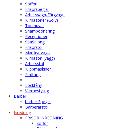
Soffor
Frisörspeglar
Arbetsvagn-Färgvagn
Klimazoner (Golv)
Torkhuvar
Shampoonering
Receptioner
SpaSalong
Frisörstol
Manikyr vagn
Klimazon (vägg)
Arbetsstol
Klippmaskiner
Plattång
Locktång
Värmestyling
Barber
barber Spegel
Barberarstol
Inredning
FRISÖR INREDNING
Soffor