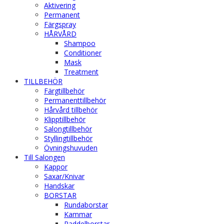
Aktivering
Permanent
Färgspray
HÅRVÅRD
Shampoo
Conditioner
Mask
Treatment
TILLBEHÖR
Färgtillbehör
Permanenttillbehör
Hårvård tillbehör
Klipptillbehör
Salongtillbehör
Styllingtillbehör
Övningshuvuden
Till Salongen
Kappor
Saxar/Knivar
Handskar
BORSTAR
Rundaborstar
Kammar
Paddelborstar