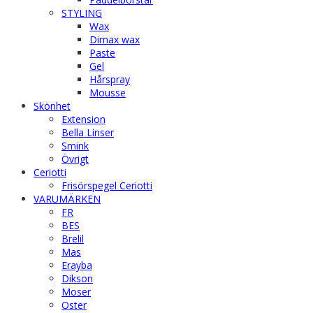
STYLING
Wax
Dimax wax
Paste
Gel
Hårspray
Mousse
Skönhet
Extension
Bella Linser
Smink
Övrigt
Ceriotti
Frisörspegel Ceriotti
VARUMÄRKEN
FR
BES
Brelil
Mas
Erayba
Dikson
Moser
Oster