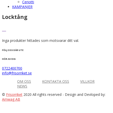
Ceriotti
KAMPANJER
Locktång
Inga produkter hittades som motsvarar ditt val.
FÖLJ OSS DÄR UTE
HÖR AV DIG
0722400700
info@frisorriket.se
OM OSS
KONTAKTA OSS
VILLKOR
NEWS
©
Frisorriket
2020 All rights reserved
- Design and Devloped by:
Amwag AB