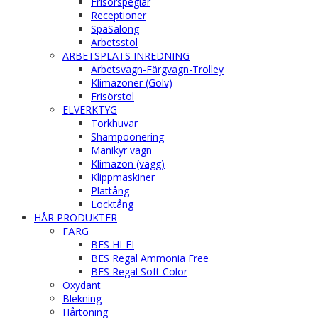
Frisörspeglar
Receptioner
SpaSalong
Arbetsstol
ARBETSPLATS INREDNING
Arbetsvagn-Färgvagn-Trolley
Klimazoner (Golv)
Frisörstol
ELVERKTYG
Torkhuvar
Shampoonering
Manikyr vagn
Klimazon (vägg)
Klippmaskiner
Plattång
Locktång
HÅR PRODUKTER
FÄRG
BES HI-FI
BES Regal Ammonia Free
BES Regal Soft Color
Oxydant
Blekning
Hårtoning