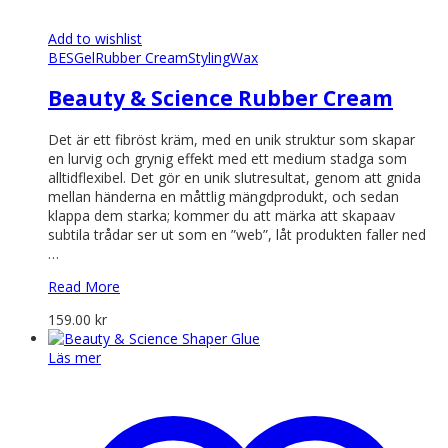
Add to wishlist
BES
Gel
Rubber Cream
Styling
Wax
Beauty & Science Rubber Cream
Det är ett fibröst kräm, med en unik struktur som skapar
en lurvig och grynig effekt med ett medium stadga som
alltidflexibel. Det gör en unik slutresultat, genom att gnida
mellan händerna en måttlig mängdprodukt, och sedan
klappa dem starka; kommer du att märka att skapaav
subtila trådar ser ut som en ”web”, låt produkten faller ned
…
Read More
159.00
kr
Läs mer