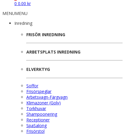
0
0.00
kr
MENU
MENU
Inredning
FRISÖR INREDNING
ARBETSPLATS INREDNING
ELVERKTYG
Soffor
Frisörspeglar
Arbetsvagn-Färgvagn
Klimazoner (Golv)
Torkhuvar
Shampoonering
Receptioner
SpaSalong
Frisörstol