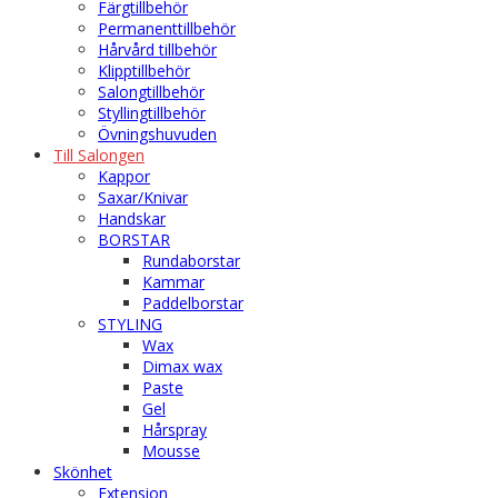
Färgtillbehör
Permanenttillbehör
Hårvård tillbehör
Klipptillbehör
Salongtillbehör
Styllingtillbehör
Övningshuvuden
Till Salongen
Kappor
Saxar/Knivar
Handskar
BORSTAR
Rundaborstar
Kammar
Paddelborstar
STYLING
Wax
Dimax wax
Paste
Gel
Hårspray
Mousse
Skönhet
Extension