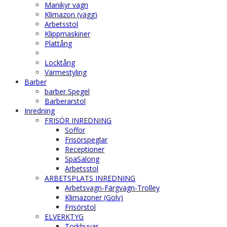
Manikyr vagn
Klimazon (vägg)
Arbetsstol
Klippmaskiner
Plattång
Locktång
Värmestyling
Barber
barber Spegel
Barberarstol
Inredning
FRISÖR INREDNING
Soffor
Frisörspeglar
Receptioner
SpaSalong
Arbetsstol
ARBETSPLATS INREDNING
Arbetsvagn-Färgvagn-Trolley
Klimazoner (Golv)
Frisörstol
ELVERKTYG
Torkhuvar