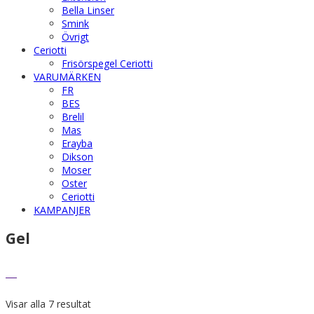
Bella Linser
Smink
Övrigt
Ceriotti
Frisörspegel Ceriotti
VARUMÄRKEN
FR
BES
Brelil
Mas
Erayba
Dikson
Moser
Oster
Ceriotti
KAMPANJER
Gel
Visar alla 7 resultat