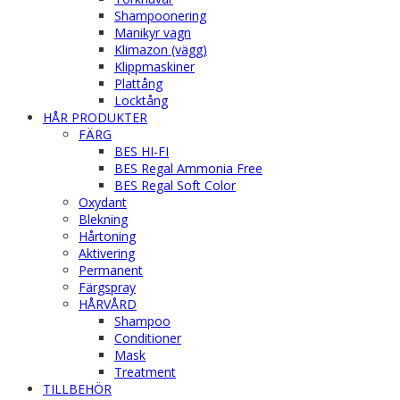
Shampoonering
Manikyr vagn
Klimazon (vägg)
Klippmaskiner
Plattång
Locktång
HÅR PRODUKTER
FÄRG
BES HI-FI
BES Regal Ammonia Free
BES Regal Soft Color
Oxydant
Blekning
Hårtoning
Aktivering
Permanent
Färgspray
HÅRVÅRD
Shampoo
Conditioner
Mask
Treatment
TILLBEHÖR