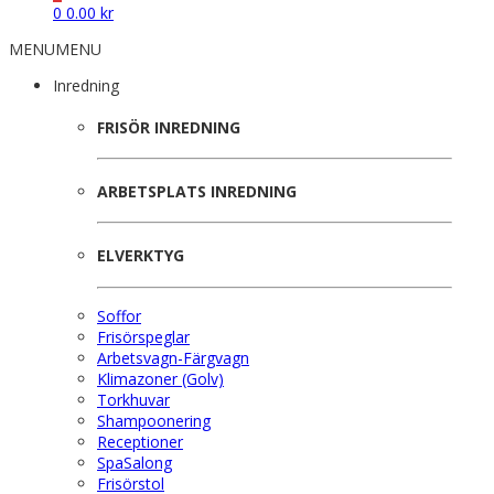
0
0.00
kr
MENU
MENU
Inredning
FRISÖR INREDNING
ARBETSPLATS INREDNING
ELVERKTYG
Soffor
Frisörspeglar
Arbetsvagn-Färgvagn
Klimazoner (Golv)
Torkhuvar
Shampoonering
Receptioner
SpaSalong
Frisörstol