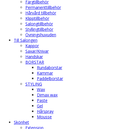
Färgtillbehör
Permanenttillbehör
Hårvård tillbehör
Klipptillbehör
Salongtillbehör
Styllingtillbehör
Övningshuvuden
Till Salongen
Kappor
Saxar/Knivar
Handskar
BORSTAR
Rundaborstar
Kammar
Paddelborstar
STYLING
Wax
Dimax wax
Paste
Gel
Hårspray
Mousse
Skönhet
Extension