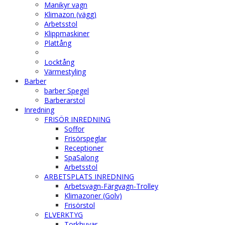
Manikyr vagn
Klimazon (vägg)
Arbetsstol
Klippmaskiner
Plattång
Locktång
Värmestyling
Barber
barber Spegel
Barberarstol
Inredning
FRISÖR INREDNING
Soffor
Frisörspeglar
Receptioner
SpaSalong
Arbetsstol
ARBETSPLATS INREDNING
Arbetsvagn-Färgvagn-Trolley
Klimazoner (Golv)
Frisörstol
ELVERKTYG
Torkhuvar