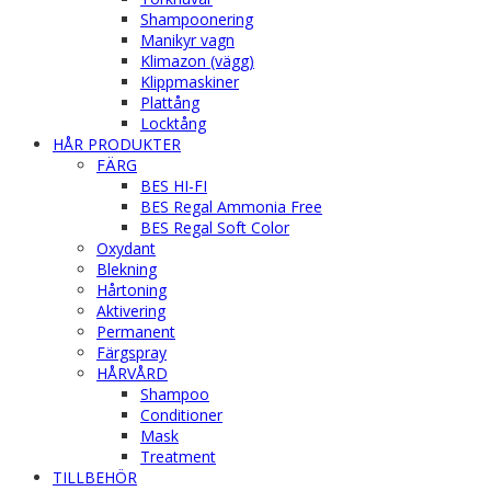
Shampoonering
Manikyr vagn
Klimazon (vägg)
Klippmaskiner
Plattång
Locktång
HÅR PRODUKTER
FÄRG
BES HI-FI
BES Regal Ammonia Free
BES Regal Soft Color
Oxydant
Blekning
Hårtoning
Aktivering
Permanent
Färgspray
HÅRVÅRD
Shampoo
Conditioner
Mask
Treatment
TILLBEHÖR