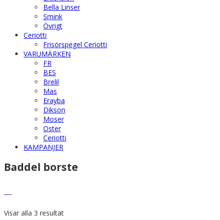
Bella Linser
Smink
Övrigt
Ceriotti
Frisörspegel Ceriotti
VARUMÄRKEN
FR
BES
Brelil
Mas
Erayba
Dikson
Moser
Oster
Ceriotti
KAMPANJER
Baddel borste
Visar alla 3 resultat