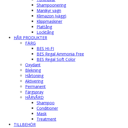
Shampoonering
Manikyr vagn
Klimazon (vägg)
Klippmaskiner
Plattång
Locktång
HÅR PRODUKTER
FÄRG
BES HI-FI
BES Regal Ammonia Free
BES Regal Soft Color
Oxydant
Blekning
Hårtoning
Aktivering
Permanent
Färgspray
HÅRVÅRD
Shampoo
Conditioner
Mask
Treatment
TILLBEHÖR