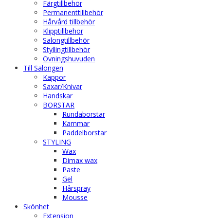
Färgtillbehör
Permanenttillbehör
Hårvård tillbehör
Klipptillbehör
Salongtillbehör
Styllingtillbehör
Övningshuvuden
Till Salongen
Kappor
Saxar/Knivar
Handskar
BORSTAR
Rundaborstar
Kammar
Paddelborstar
STYLING
Wax
Dimax wax
Paste
Gel
Hårspray
Mousse
Skönhet
Extension