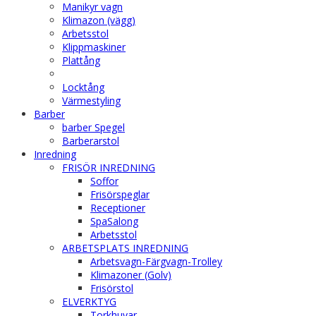
Manikyr vagn
Klimazon (vägg)
Arbetsstol
Klippmaskiner
Plattång
Locktång
Värmestyling
Barber
barber Spegel
Barberarstol
Inredning
FRISÖR INREDNING
Soffor
Frisörspeglar
Receptioner
SpaSalong
Arbetsstol
ARBETSPLATS INREDNING
Arbetsvagn-Färgvagn-Trolley
Klimazoner (Golv)
Frisörstol
ELVERKTYG
Torkhuvar