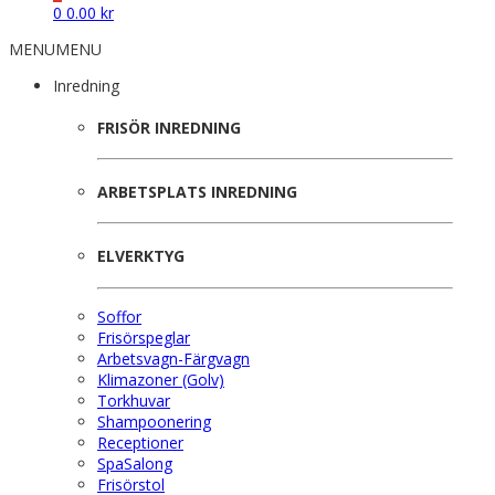
0
0.00
kr
MENU
MENU
Inredning
FRISÖR INREDNING
ARBETSPLATS INREDNING
ELVERKTYG
Soffor
Frisörspeglar
Arbetsvagn-Färgvagn
Klimazoner (Golv)
Torkhuvar
Shampoonering
Receptioner
SpaSalong
Frisörstol