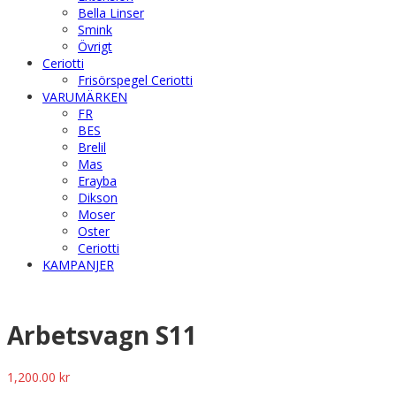
Bella Linser
Smink
Övrigt
Ceriotti
Frisörspegel Ceriotti
VARUMÄRKEN
FR
BES
Brelil
Mas
Erayba
Dikson
Moser
Oster
Ceriotti
KAMPANJER
Arbetsvagn S11
1,200.00
kr