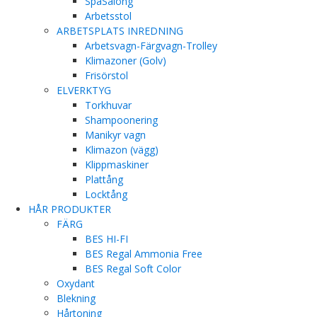
SpaSalong
Arbetsstol
ARBETSPLATS INREDNING
Arbetsvagn-Färgvagn-Trolley
Klimazoner (Golv)
Frisörstol
ELVERKTYG
Torkhuvar
Shampoonering
Manikyr vagn
Klimazon (vägg)
Klippmaskiner
Plattång
Locktång
HÅR PRODUKTER
FÄRG
BES HI-FI
BES Regal Ammonia Free
BES Regal Soft Color
Oxydant
Blekning
Hårtoning