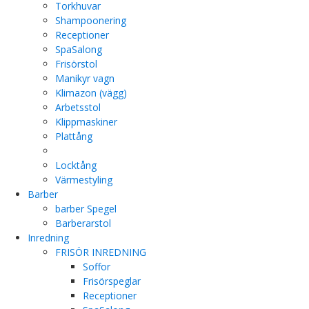
Torkhuvar
Shampoonering
Receptioner
SpaSalong
Frisörstol
Manikyr vagn
Klimazon (vägg)
Arbetsstol
Klippmaskiner
Plattång
Locktång
Värmestyling
Barber
barber Spegel
Barberarstol
Inredning
FRISÖR INREDNING
Soffor
Frisörspeglar
Receptioner