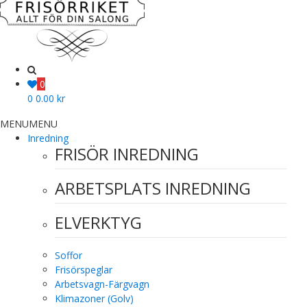
0
0
0.00
kr
MENU
MENU
Inredning
FRISÖR INREDNING
ARBETSPLATS INREDNING
ELVERKTYG
Soffor
Frisörspeglar
Arbetsvagn-Färgvagn
Klimazoner (Golv)