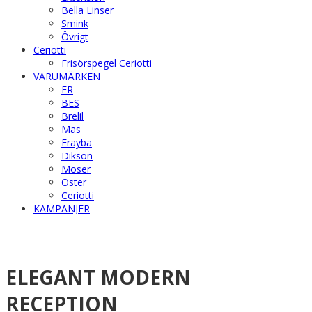
Bella Linser
Smink
Övrigt
Ceriotti
Frisörspegel Ceriotti
VARUMÄRKEN
FR
BES
Brelil
Mas
Erayba
Dikson
Moser
Oster
Ceriotti
KAMPANJER
ELEGANT MODERN
RECEPTION