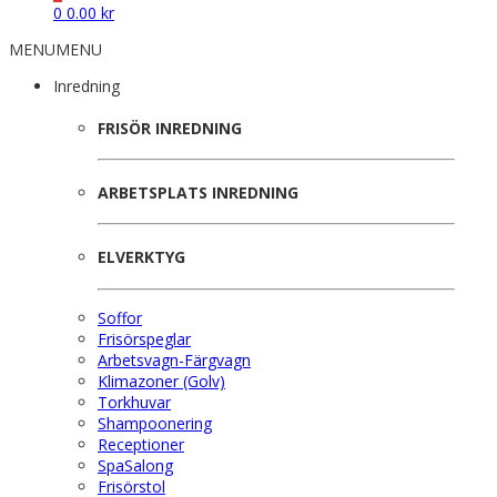
0
0.00
kr
MENU
MENU
Inredning
FRISÖR INREDNING
ARBETSPLATS INREDNING
ELVERKTYG
Soffor
Frisörspeglar
Arbetsvagn-Färgvagn
Klimazoner (Golv)
Torkhuvar
Shampoonering
Receptioner
SpaSalong
Frisörstol