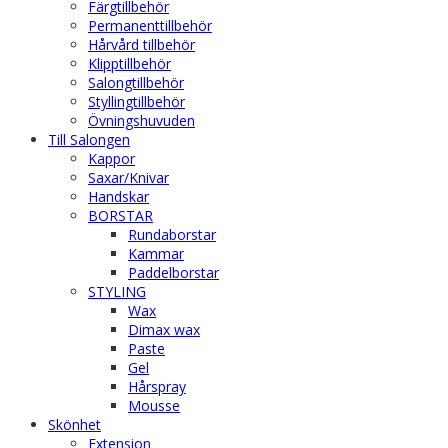
Färgtillbehör
Permanenttillbehör
Hårvård tillbehör
Klipptillbehör
Salongtillbehör
Styllingtillbehör
Övningshuvuden
Till Salongen
Kappor
Saxar/Knivar
Handskar
BORSTAR
Rundaborstar
Kammar
Paddelborstar
STYLING
Wax
Dimax wax
Paste
Gel
Hårspray
Mousse
Skönhet
Extension