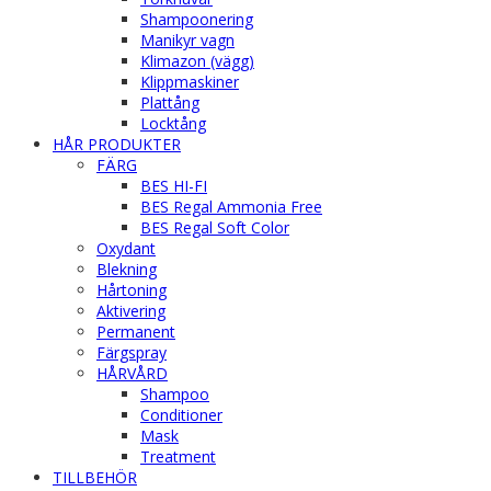
Shampoonering
Manikyr vagn
Klimazon (vägg)
Klippmaskiner
Plattång
Locktång
HÅR PRODUKTER
FÄRG
BES HI-FI
BES Regal Ammonia Free
BES Regal Soft Color
Oxydant
Blekning
Hårtoning
Aktivering
Permanent
Färgspray
HÅRVÅRD
Shampoo
Conditioner
Mask
Treatment
TILLBEHÖR