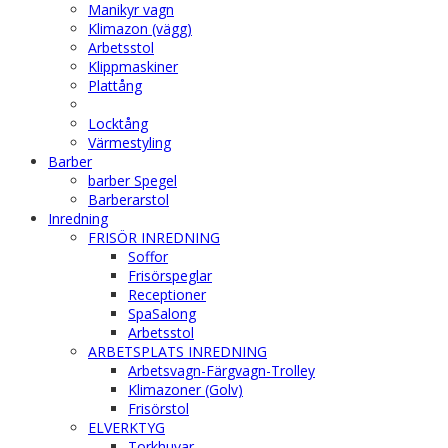
Manikyr vagn
Klimazon (vägg)
Arbetsstol
Klippmaskiner
Plattång
Locktång
Värmestyling
Barber
barber Spegel
Barberarstol
Inredning
FRISÖR INREDNING
Soffor
Frisörspeglar
Receptioner
SpaSalong
Arbetsstol
ARBETSPLATS INREDNING
Arbetsvagn-Färgvagn-Trolley
Klimazoner (Golv)
Frisörstol
ELVERKTYG
Torkhuvar