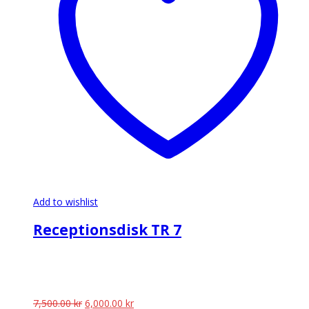
Add to wishlist
Receptionsdisk TR 7
Det
Det
7,500.00
kr
6,000.00
kr