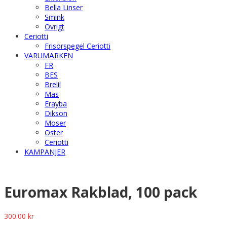
Bella Linser
Smink
Övrigt
Ceriotti
Frisörspegel Ceriotti
VARUMÄRKEN
FR
BES
Brelil
Mas
Erayba
Dikson
Moser
Oster
Ceriotti
KAMPANJER
Euromax Rakblad, 100 pack
300.00
kr