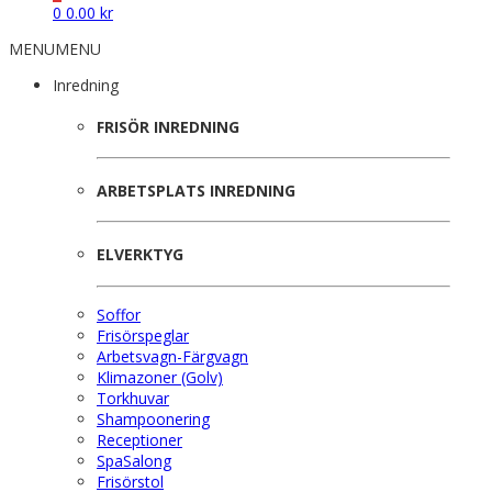
0
0.00
kr
MENU
MENU
Inredning
FRISÖR INREDNING
ARBETSPLATS INREDNING
ELVERKTYG
Soffor
Frisörspeglar
Arbetsvagn-Färgvagn
Klimazoner (Golv)
Torkhuvar
Shampoonering
Receptioner
SpaSalong
Frisörstol