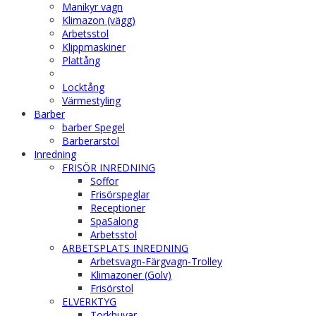
Manikyr vagn
Klimazon (vägg)
Arbetsstol
Klippmaskiner
Plattång
Locktång
Värmestyling
Barber
barber Spegel
Barberarstol
Inredning
FRISÖR INREDNING
Soffor
Frisörspeglar
Receptioner
SpaSalong
Arbetsstol
ARBETSPLATS INREDNING
Arbetsvagn-Färgvagn-Trolley
Klimazoner (Golv)
Frisörstol
ELVERKTYG
Torkhuvar