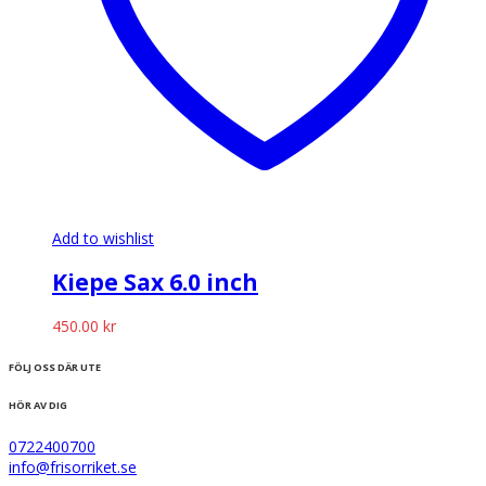
Add to wishlist
Kiepe Sax 6.0 inch
450.00
kr
FÖLJ OSS DÄR UTE
HÖR AV DIG
0722400700
info@frisorriket.se