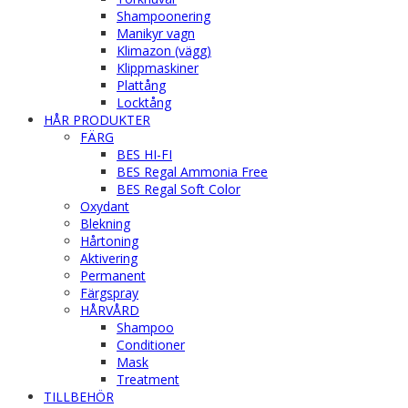
Shampoonering
Manikyr vagn
Klimazon (vägg)
Klippmaskiner
Plattång
Locktång
HÅR PRODUKTER
FÄRG
BES HI-FI
BES Regal Ammonia Free
BES Regal Soft Color
Oxydant
Blekning
Hårtoning
Aktivering
Permanent
Färgspray
HÅRVÅRD
Shampoo
Conditioner
Mask
Treatment
TILLBEHÖR