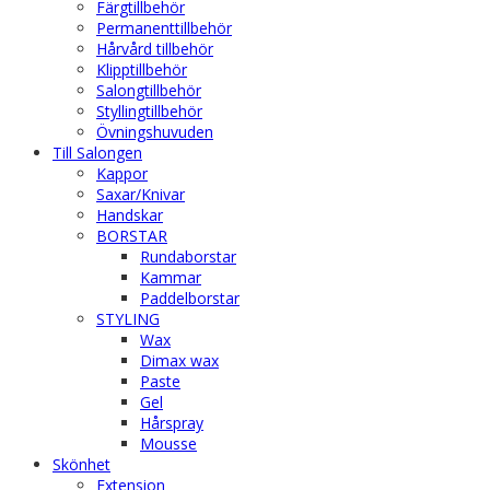
Färgtillbehör
Permanenttillbehör
Hårvård tillbehör
Klipptillbehör
Salongtillbehör
Styllingtillbehör
Övningshuvuden
Till Salongen
Kappor
Saxar/Knivar
Handskar
BORSTAR
Rundaborstar
Kammar
Paddelborstar
STYLING
Wax
Dimax wax
Paste
Gel
Hårspray
Mousse
Skönhet
Extension