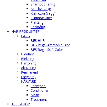
Shampoonering
Manikyr vagn
Klimazon (vägg)
Klippmaskiner
Plattång
Locktång
HÅR PRODUKTER
FÄRG
BES HI-FI
BES Regal Ammonia Free
BES Regal Soft Color
Oxydant
Blekning
Hårtoning
Aktivering
Permanent
Färgspray
HÅRVÅRD
Shampoo
Conditioner
Mask
Treatment
TILLBEHÖR