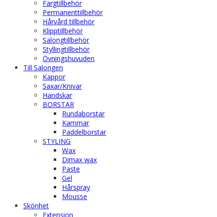
Färgtillbehör
Permanenttillbehör
Hårvård tillbehör
Klipptillbehör
Salongtillbehör
Styllingtillbehör
Övningshuvuden
Till Salongen
Kappor
Saxar/Knivar
Handskar
BORSTAR
Rundaborstar
Kammar
Paddelborstar
STYLING
Wax
Dimax wax
Paste
Gel
Hårspray
Mousse
Skönhet
Extension