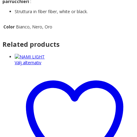
parrucchieri
:
Struttura in fiber fiber, white or black.
Color
Bianco, Nero, Oro
Related products
Den
Välj alternativ
här
produkten
har
flera
varianter.
De
olika
alternativen
kan
väljas
på
produktsidan