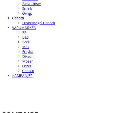
Bella Linser
Smink
Övrigt
Ceriotti
Frisörspegel Ceriotti
VARUMÄRKEN
FR
BES
Brelil
Mas
Erayba
Dikson
Moser
Oster
Ceriotti
KAMPANJER