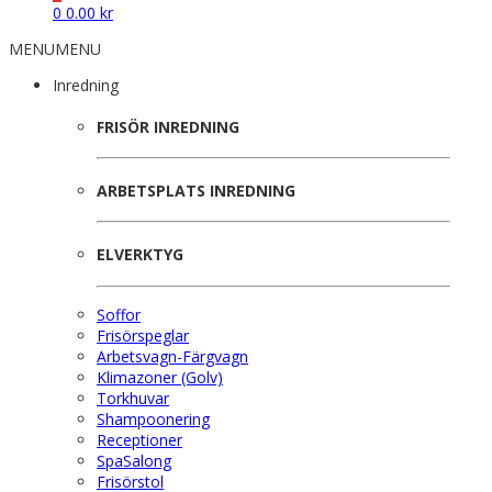
0
0.00
kr
MENU
MENU
Inredning
FRISÖR INREDNING
ARBETSPLATS INREDNING
ELVERKTYG
Soffor
Frisörspeglar
Arbetsvagn-Färgvagn
Klimazoner (Golv)
Torkhuvar
Shampoonering
Receptioner
SpaSalong
Frisörstol