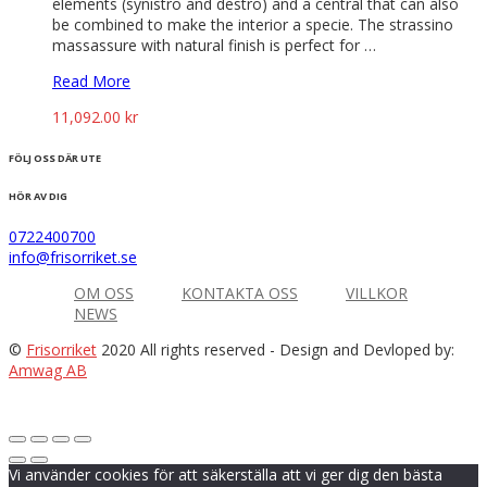
elements (synistro and destro) and a central that can also
be combined to make the interior a specie. The strassino
massassure with natural finish is perfect for …
Read More
11,092.00
kr
FÖLJ OSS DÄR UTE
HÖR AV DIG
0722400700
info@frisorriket.se
OM OSS
KONTAKTA OSS
VILLKOR
NEWS
©
Frisorriket
2020 All rights reserved
- Design and Devloped by:
Amwag AB
Vi använder cookies för att säkerställa att vi ger dig den bästa