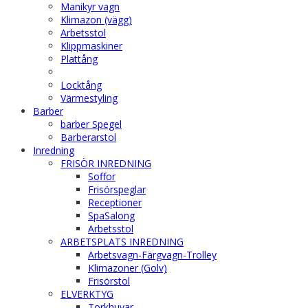
Manikyr vagn
Klimazon (vägg)
Arbetsstol
Klippmaskiner
Plattång
Locktång
Värmestyling
Barber
barber Spegel
Barberarstol
Inredning
FRISÖR INREDNING
Soffor
Frisörspeglar
Receptioner
SpaSalong
Arbetsstol
ARBETSPLATS INREDNING
Arbetsvagn-Färgvagn-Trolley
Klimazoner (Golv)
Frisörstol
ELVERKTYG
Torkhuvar