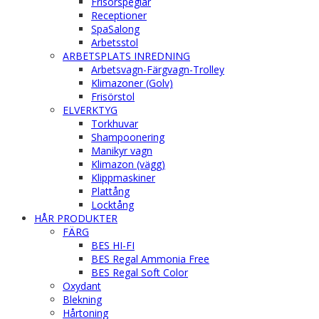
Frisörspeglar
Receptioner
SpaSalong
Arbetsstol
ARBETSPLATS INREDNING
Arbetsvagn-Färgvagn-Trolley
Klimazoner (Golv)
Frisörstol
ELVERKTYG
Torkhuvar
Shampoonering
Manikyr vagn
Klimazon (vägg)
Klippmaskiner
Plattång
Locktång
HÅR PRODUKTER
FÄRG
BES HI-FI
BES Regal Ammonia Free
BES Regal Soft Color
Oxydant
Blekning
Hårtoning