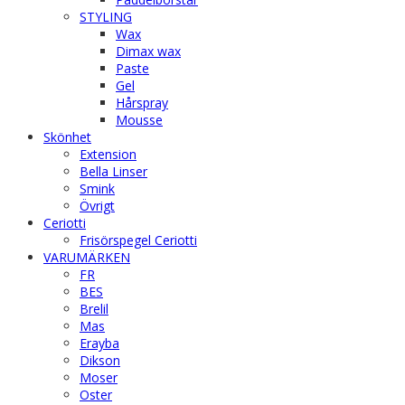
STYLING
Wax
Dimax wax
Paste
Gel
Hårspray
Mousse
Skönhet
Extension
Bella Linser
Smink
Övrigt
Ceriotti
Frisörspegel Ceriotti
VARUMÄRKEN
FR
BES
Brelil
Mas
Erayba
Dikson
Moser
Oster