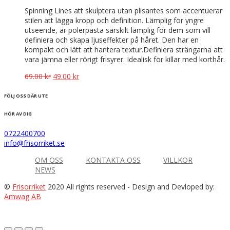
Spinning Lines att skulptera utan plisantes som accentuerar
stilen att lägga kropp och definition. Lämplig för yngre
utseende, är polerpasta särskilt lämplig för dem som vill
definiera och skapa ljuseffekter på håret. Den har en
kompakt och lätt att hantera textur.Definiera strängarna att
vara jämna eller rörigt frisyrer. Idealisk för killar med korthår.
Det
Det
69.00
kr
49.00
kr
ursprungliga
nuvarande
priset
priset
FÖLJ OSS DÄR UTE
var:
är:
69.00 kr.
49.00 kr.
HÖR AV DIG
0722400700
info@frisorriket.se
OM OSS
KONTAKTA OSS
VILLKOR
NEWS
©
Frisorriket
2020 All rights reserved
- Design and Devloped by:
Amwag AB