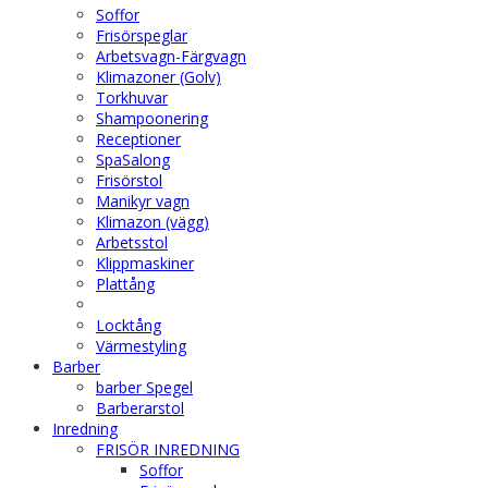
Soffor
Frisörspeglar
Arbetsvagn-Färgvagn
Klimazoner (Golv)
Torkhuvar
Shampoonering
Receptioner
SpaSalong
Frisörstol
Manikyr vagn
Klimazon (vägg)
Arbetsstol
Klippmaskiner
Plattång
Locktång
Värmestyling
Barber
barber Spegel
Barberarstol
Inredning
FRISÖR INREDNING
Soffor