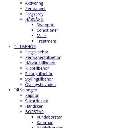
Aktivering
Permanent
Färgspray
HÅRVÅRD
Shampoo
Conditioner
Mask
Treatment
TILLBEHÖR
Färgtillbehör
Permanenttillbehör
Hårvård tillbehör
Klipptillbehör
Salongtillbehör
Styllingtillbehör
Övningshuvuden
Till Salongen
Kappor
Saxar/Knivar
Handskar
BORSTAR
Rundaborstar
Kammar
Paddelborstar