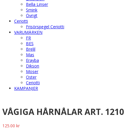
Bella Linser
Smink
Övrigt
Ceriotti
Frisörspegel Ceriotti
VARUMÄRKEN
FR
BES
Brelil
Mas
Erayba
Dikson
Moser
Oster
Ceriotti
KAMPANJER
VÅGIGA HÅRNÅLAR ART. 1210
125.00
kr