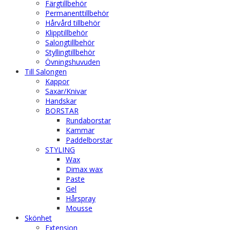
Färgtillbehör
Permanenttillbehör
Hårvård tillbehör
Klipptillbehör
Salongtillbehör
Styllingtillbehör
Övningshuvuden
Till Salongen
Kappor
Saxar/Knivar
Handskar
BORSTAR
Rundaborstar
Kammar
Paddelborstar
STYLING
Wax
Dimax wax
Paste
Gel
Hårspray
Mousse
Skönhet
Extension