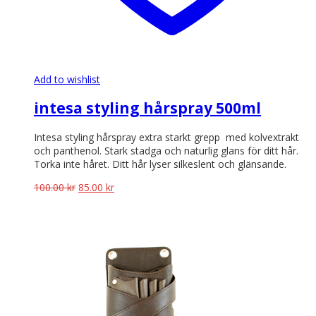
Add to wishlist
intesa styling hårspray 500ml
Intesa styling hårspray extra starkt grepp med kolvextrakt
och panthenol. Stark stadga och naturlig glans för ditt hår.
Torka inte håret. Ditt hår lyser silkeslent och glänsande.
Det
Det
100.00
kr
85.00
kr
ursprungliga
nuvarande
priset
priset
var:
är:
100.00 kr.
85.00 kr.