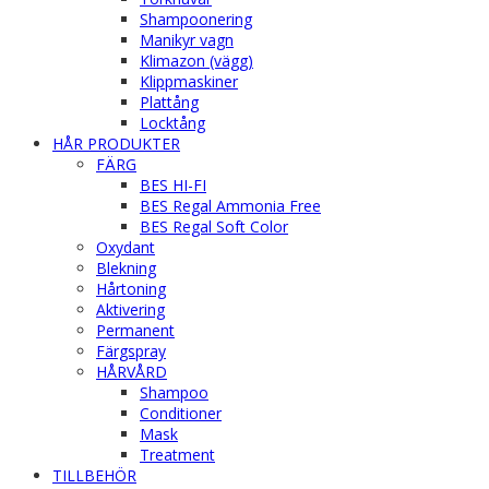
Shampoonering
Manikyr vagn
Klimazon (vägg)
Klippmaskiner
Plattång
Locktång
HÅR PRODUKTER
FÄRG
BES HI-FI
BES Regal Ammonia Free
BES Regal Soft Color
Oxydant
Blekning
Hårtoning
Aktivering
Permanent
Färgspray
HÅRVÅRD
Shampoo
Conditioner
Mask
Treatment
TILLBEHÖR