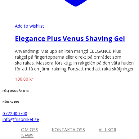
Add to wishlist
Elegance Plus Venus Shaving Gel
Användning: Mät upp en liten mängd ELEGANCE Plus
rakgel på fingertopparna eller direkt på området som
ska rakas. Massera försiktigt in rakgelén på den våta huden
för att få en jämn rakning Fortsätt med att raka sköljningen
100.00
kr
FÖLJ OSS DÄR UTE
HÖR AV DIG
0722400700
info@frisorriket.se
OM OSS
KONTAKTA OSS
VILLKOR
NEWS