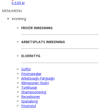
0
0.00
kr
MENU
MENU
Inredning
FRISÖR INREDNING
ARBETSPLATS INREDNING
ELVERKTYG
Soffor
Frisörspeglar
Arbetsvagn-Färgvagn
Klimazoner (Golv)
Torkhuvar
Shampoonering
Receptioner
SpaSalong
Frisörstol