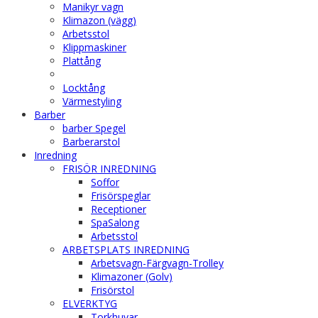
Manikyr vagn
Klimazon (vägg)
Arbetsstol
Klippmaskiner
Plattång
Locktång
Värmestyling
Barber
barber Spegel
Barberarstol
Inredning
FRISÖR INREDNING
Soffor
Frisörspeglar
Receptioner
SpaSalong
Arbetsstol
ARBETSPLATS INREDNING
Arbetsvagn-Färgvagn-Trolley
Klimazoner (Golv)
Frisörstol
ELVERKTYG
Torkhuvar