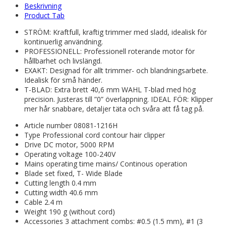
Beskrivning
Product Tab
STRÖM: Kraftfull, kraftig trimmer med sladd, idealisk för
kontinuerlig användning.
PROFESSIONELL: Professionell roterande motor för
hållbarhet och livslängd.
EXAKT: Designad för allt trimmer- och blandningsarbete.
Idealisk för små händer.
T-BLAD: Extra brett 40,6 mm WAHL T-blad med hög
precision. Justeras till ”0” överlappning. IDEAL FÖR: Klipper
mer hår snabbare, detaljer täta och svåra att få tag på.
Article number 08081-1216H
Type Professional cord contour hair clipper
Drive DC motor, 5000 RPM
Operating voltage 100-240V
Mains operating time mains/ Continous operation
Blade set fixed, T- Wide Blade
Cutting length 0.4 mm
Cutting width 40.6 mm
Cable 2.4 m
Weight 190 g (without cord)
Accessories 3 attachment combs: #0.5 (1.5 mm), #1 (3