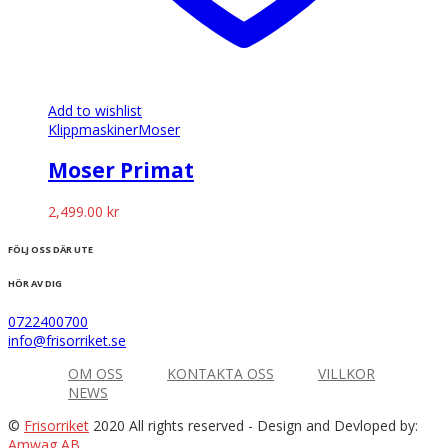
Add to wishlist
Klippmaskiner
Moser
Moser Primat
2,499.00
kr
FÖLJ OSS DÄR UTE
HÖR AV DIG
0722400700
info@frisorriket.se
OM OSS
KONTAKTA OSS
VILLKOR
NEWS
©
Frisorriket
2020 All rights reserved
- Design and Devloped by:
Amwag AB