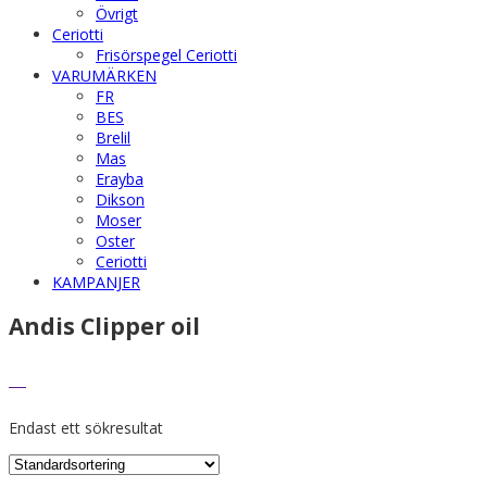
Övrigt
Ceriotti
Frisörspegel Ceriotti
VARUMÄRKEN
FR
BES
Brelil
Mas
Erayba
Dikson
Moser
Oster
Ceriotti
KAMPANJER
Andis Clipper oil
Endast ett sökresultat