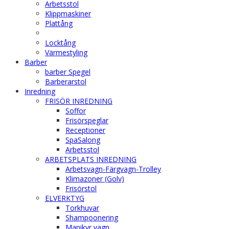
Arbetsstol
Klippmaskiner
Plattång
Locktång
Värmestyling
Barber
barber Spegel
Barberarstol
Inredning
FRISÖR INREDNING
Soffor
Frisörspeglar
Receptioner
SpaSalong
Arbetsstol
ARBETSPLATS INREDNING
Arbetsvagn-Färgvagn-Trolley
Klimazoner (Golv)
Frisörstol
ELVERKTYG
Torkhuvar
Shampoonering
Manikyr vagn