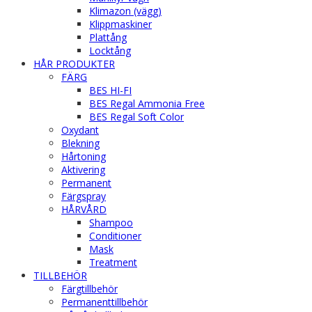
Klimazon (vägg)
Klippmaskiner
Plattång
Locktång
HÅR PRODUKTER
FÄRG
BES HI-FI
BES Regal Ammonia Free
BES Regal Soft Color
Oxydant
Blekning
Hårtoning
Aktivering
Permanent
Färgspray
HÅRVÅRD
Shampoo
Conditioner
Mask
Treatment
TILLBEHÖR
Färgtillbehör
Permanenttillbehör