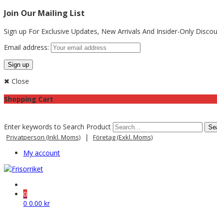
Join Our Mailing List
Sign up For Exclusive Updates,
New Arrivals
And Insider-Only Discou
Email address:
✖ Close
Shopping Cart
Enter keywords to Search Product
|
Privatperson (inkl. Moms)
Företag (exkl. Moms)
My account
0
0
0.00
kr