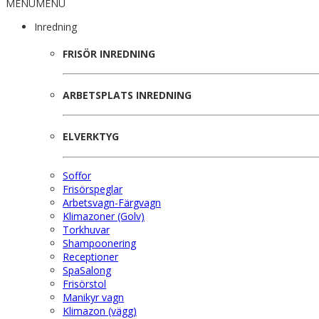
MENU
MENU
Inredning
FRISÖR INREDNING
ARBETSPLATS INREDNING
ELVERKTYG
Soffor
Frisörspeglar
Arbetsvagn-Färgvagn
Klimazoner (Golv)
Torkhuvar
Shampoonering
Receptioner
SpaSalong
Frisörstol
Manikyr vagn
Klimazon (vägg)