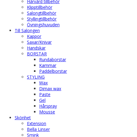
Hårvård tillbehör
Klipptillbehör
Salongtillbehör
Styllingtillbehör
Övningshuvuden
Till Salongen
Kappor
Saxar/Knivar
Handskar
BORSTAR
Rundaborstar
Kammar
Paddelborstar
STYLING
Wax
Dimax wax
Paste
Gel
Hårspray
Mousse
Skönhet
Extension
Bella Linser
Smink