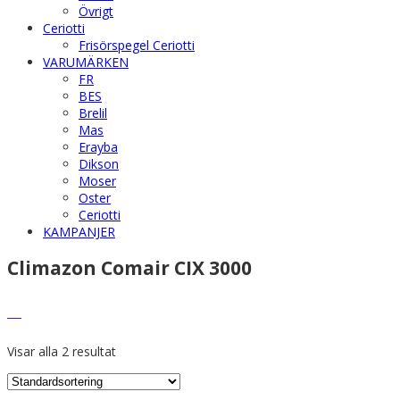
Övrigt
Ceriotti
Frisörspegel Ceriotti
VARUMÄRKEN
FR
BES
Brelil
Mas
Erayba
Dikson
Moser
Oster
Ceriotti
KAMPANJER
Climazon Comair CIX 3000
Visar alla 2 resultat