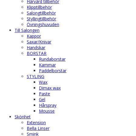
Hårvård tillbehör
Klipptillbehör
Salongtillbehör
Styllingtillbehör
Övningshuvuden
Till Salongen
Kappor
Saxar/Knivar
Handskar
BORSTAR
Rundaborstar
Kammar
Paddelborstar
STYLING
Wax
Dimax wax
Paste
Gel
Hårspray
Mousse
Skönhet
Extension
Bella Linser
Smink