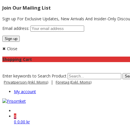
Join Our Mailing List
Sign up For Exclusive Updates,
New Arrivals
And Insider-Only Discou
Email address:
✖ Close
Shopping Cart
Enter keywords to Search Product
|
Privatperson (inkl. Moms)
Företag (exkl. Moms)
My account
0
0
0.00
kr