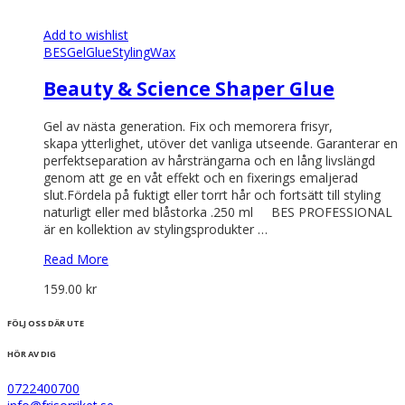
Add to wishlist
BES
Gel
Glue
Styling
Wax
Beauty & Science Shaper Glue
Gel av nästa generation. Fix och memorera frisyr,
skapa ytterlighet, utöver det vanliga utseende. Garanterar en
perfektseparation av hårsträngarna och en lång livslängd
genom att ge en våt effekt och en fixerings emaljerad
slut.Fördela på fuktigt eller torrt hår och fortsätt till styling
naturligt eller med blåstorka .250 ml BES PROFESSIONAL
är en kollektion av stylingsprodukter …
Read More
159.00
kr
FÖLJ OSS DÄR UTE
HÖR AV DIG
0722400700