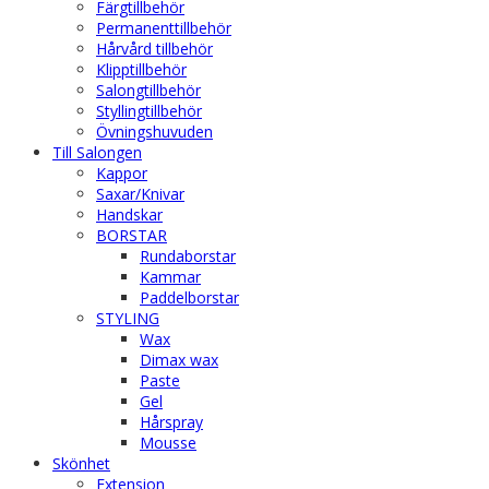
Färgtillbehör
Permanenttillbehör
Hårvård tillbehör
Klipptillbehör
Salongtillbehör
Styllingtillbehör
Övningshuvuden
Till Salongen
Kappor
Saxar/Knivar
Handskar
BORSTAR
Rundaborstar
Kammar
Paddelborstar
STYLING
Wax
Dimax wax
Paste
Gel
Hårspray
Mousse
Skönhet
Extension