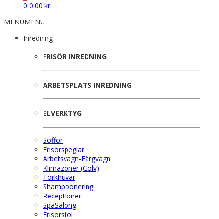
0
0.00
kr
MENU
MENU
Inredning
FRISÖR INREDNING
ARBETSPLATS INREDNING
ELVERKTYG
Soffor
Frisörspeglar
Arbetsvagn-Färgvagn
Klimazoner (Golv)
Torkhuvar
Shampoonering
Receptioner
SpaSalong
Frisörstol