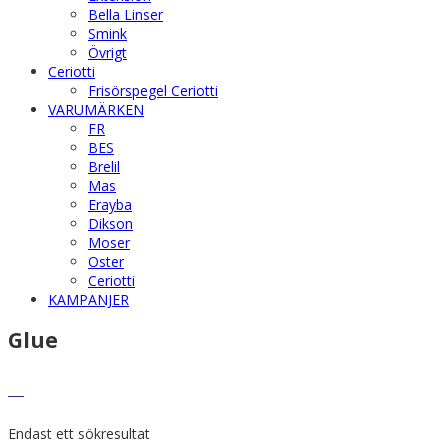
Bella Linser
Smink
Övrigt
Ceriotti
Frisörspegel Ceriotti
VARUMÄRKEN
FR
BES
Brelil
Mas
Erayba
Dikson
Moser
Oster
Ceriotti
KAMPANJER
Glue
Endast ett sökresultat