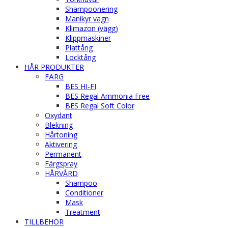
Shampoonering
Manikyr vagn
Klimazon (vägg)
Klippmaskiner
Plattång
Locktång
HÅR PRODUKTER
FÄRG
BES HI-FI
BES Regal Ammonia Free
BES Regal Soft Color
Oxydant
Blekning
Hårtoning
Aktivering
Permanent
Färgspray
HÅRVÅRD
Shampoo
Conditioner
Mask
Treatment
TILLBEHÖR