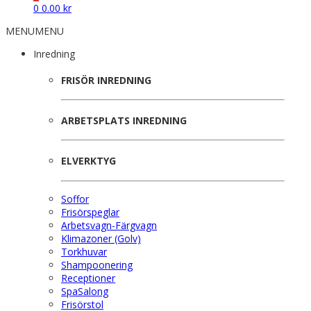
0
0.00
kr
MENU
MENU
Inredning
FRISÖR INREDNING
ARBETSPLATS INREDNING
ELVERKTYG
Soffor
Frisörspeglar
Arbetsvagn-Färgvagn
Klimazoner (Golv)
Torkhuvar
Shampoonering
Receptioner
SpaSalong
Frisörstol