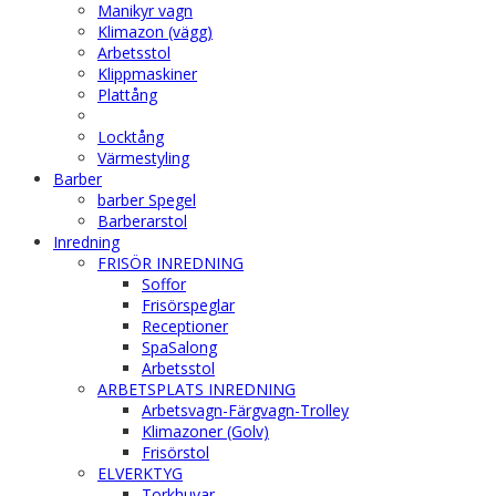
Manikyr vagn
Klimazon (vägg)
Arbetsstol
Klippmaskiner
Plattång
Locktång
Värmestyling
Barber
barber Spegel
Barberarstol
Inredning
FRISÖR INREDNING
Soffor
Frisörspeglar
Receptioner
SpaSalong
Arbetsstol
ARBETSPLATS INREDNING
Arbetsvagn-Färgvagn-Trolley
Klimazoner (Golv)
Frisörstol
ELVERKTYG
Torkhuvar