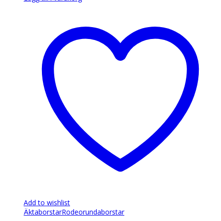
Add to wishlist
Äkta
borstar
Rodeo
rundaborstar