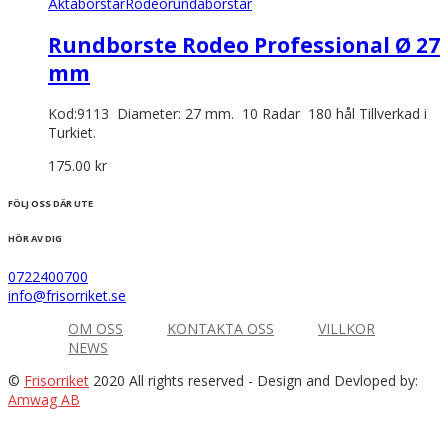
Äkta
borstar
Rodeo
rundaborstar
Rundborste Rodeo Professional Ø 27
mm
Kod:9113 Diameter: 27 mm. 10 Radar 180 hål Tillverkad i
Turkiet.
175.00
kr
FÖLJ OSS DÄR UTE
HÖR AV DIG
0722400700
info@frisorriket.se
OM OSS
KONTAKTA OSS
VILLKOR
NEWS
©
Frisorriket
2020 All rights reserved
- Design and Devloped by:
Amwag AB