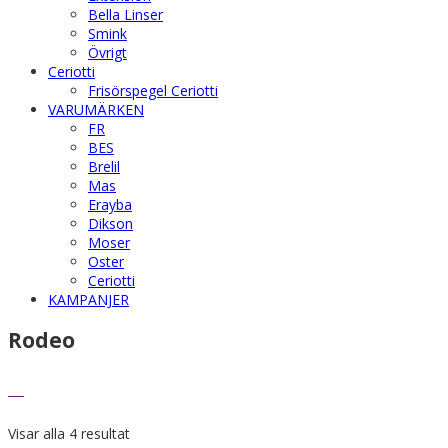
Bella Linser
Smink
Övrigt
Ceriotti
Frisörspegel Ceriotti
VARUMÄRKEN
FR
BES
Brelil
Mas
Erayba
Dikson
Moser
Oster
Ceriotti
KAMPANJER
Rodeo
Visar alla 4 resultat