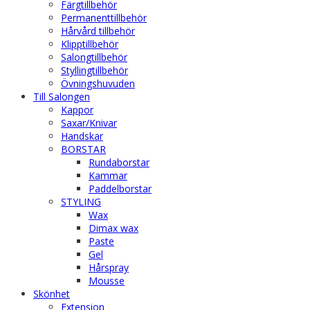
Färgtillbehör
Permanenttillbehör
Hårvård tillbehör
Klipptillbehör
Salongtillbehör
Styllingtillbehör
Övningshuvuden
Till Salongen
Kappor
Saxar/Knivar
Handskar
BORSTAR
Rundaborstar
Kammar
Paddelborstar
STYLING
Wax
Dimax wax
Paste
Gel
Hårspray
Mousse
Skönhet
Extension