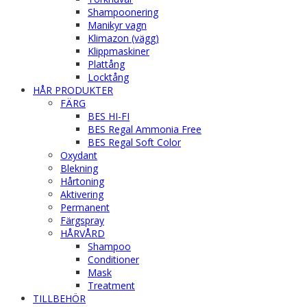
Shampoonering
Manikyr vagn
Klimazon (vägg)
Klippmaskiner
Plattång
Locktång
HÅR PRODUKTER
FÄRG
BES HI-FI
BES Regal Ammonia Free
BES Regal Soft Color
Oxydant
Blekning
Hårtoning
Aktivering
Permanent
Färgspray
HÅRVÅRD
Shampoo
Conditioner
Mask
Treatment
TILLBEHÖR