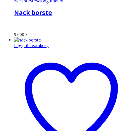
Nackborste
salongtillbehör
Nack borste
99.00
kr
Lägg till i varukorg