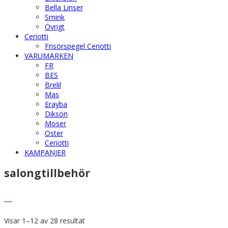
Bella Linser
Smink
Övrigt
Ceriotti
Frisörspegel Ceriotti
VARUMÄRKEN
FR
BES
Brelil
Mas
Erayba
Dikson
Moser
Oster
Ceriotti
KAMPANJER
salongtillbehör
Visar 1–12 av 28 resultat