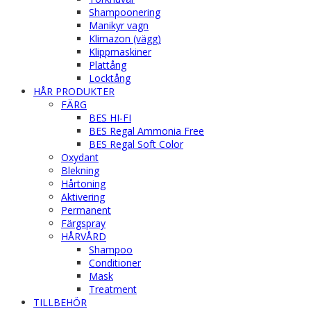
Shampoonering
Manikyr vagn
Klimazon (vägg)
Klippmaskiner
Plattång
Locktång
HÅR PRODUKTER
FÄRG
BES HI-FI
BES Regal Ammonia Free
BES Regal Soft Color
Oxydant
Blekning
Hårtoning
Aktivering
Permanent
Färgspray
HÅRVÅRD
Shampoo
Conditioner
Mask
Treatment
TILLBEHÖR