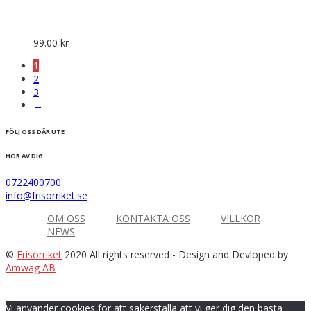
99.00
kr
1
2
3
→
FÖLJ OSS DÄR UTE
HÖR AV DIG
0722400700
info@frisorriket.se
OM OSS
KONTAKTA OSS
VILLKOR
NEWS
©
Frisorriket
2020 All rights reserved
- Design and Devloped by:
Amwag AB
Vi använder cookies för att säkerställa att vi ger dig den bästa