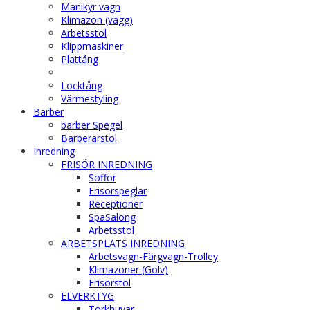
Manikyr vagn
Klimazon (vägg)
Arbetsstol
Klippmaskiner
Plattång
Locktång
Värmestyling
Barber
barber Spegel
Barberarstol
Inredning
FRISÖR INREDNING
Soffor
Frisörspeglar
Receptioner
SpaSalong
Arbetsstol
ARBETSPLATS INREDNING
Arbetsvagn-Färgvagn-Trolley
Klimazoner (Golv)
Frisörstol
ELVERKTYG
Torkhuvar