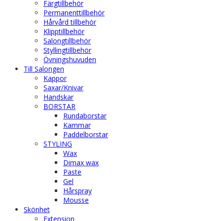
Färgtillbehör
Permanenttillbehör
Hårvård tillbehör
Klipptillbehör
Salongtillbehör
Styllingtillbehör
Övningshuvuden
Till Salongen
Kappor
Saxar/Knivar
Handskar
BORSTAR
Rundaborstar
Kammar
Paddelborstar
STYLING
Wax
Dimax wax
Paste
Gel
Hårspray
Mousse
Skönhet
Extension