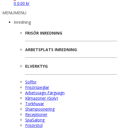
0
0.00
kr
MENU
MENU
Inredning
FRISÖR INREDNING
ARBETSPLATS INREDNING
ELVERKTYG
Soffor
Frisörspeglar
Arbetsvagn-Färgvagn
Klimazoner (Golv)
Torkhuvar
Shampoonering
Receptioner
SpaSalong
Frisörstol