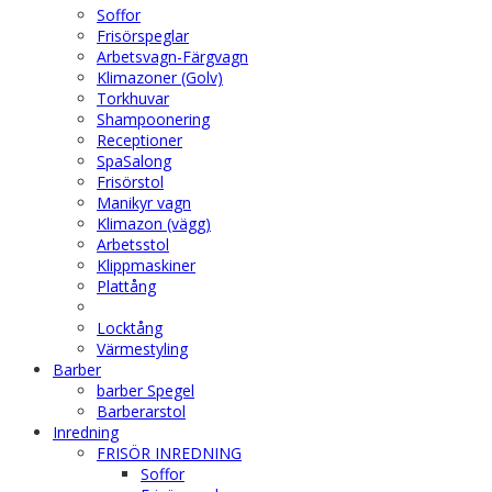
Soffor
Frisörspeglar
Arbetsvagn-Färgvagn
Klimazoner (Golv)
Torkhuvar
Shampoonering
Receptioner
SpaSalong
Frisörstol
Manikyr vagn
Klimazon (vägg)
Arbetsstol
Klippmaskiner
Plattång
Locktång
Värmestyling
Barber
barber Spegel
Barberarstol
Inredning
FRISÖR INREDNING
Soffor