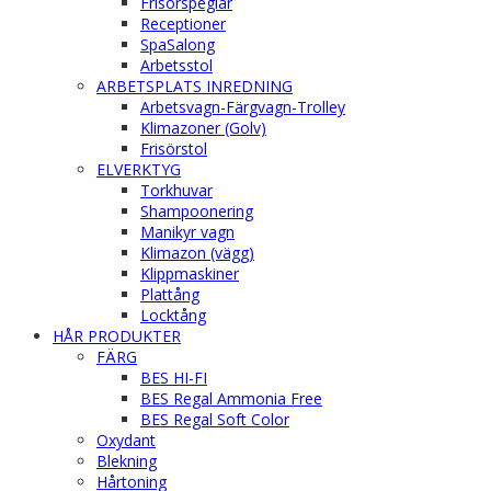
Frisörspeglar
Receptioner
SpaSalong
Arbetsstol
ARBETSPLATS INREDNING
Arbetsvagn-Färgvagn-Trolley
Klimazoner (Golv)
Frisörstol
ELVERKTYG
Torkhuvar
Shampoonering
Manikyr vagn
Klimazon (vägg)
Klippmaskiner
Plattång
Locktång
HÅR PRODUKTER
FÄRG
BES HI-FI
BES Regal Ammonia Free
BES Regal Soft Color
Oxydant
Blekning
Hårtoning