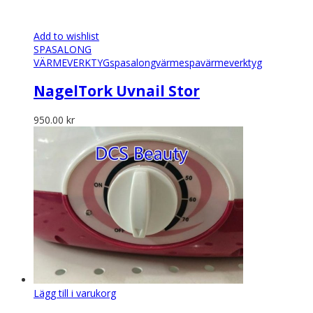
Add to wishlist
SPASALONG
VÄRMEVERKTYG
spasalongvärme
spavärmeverktyg
NagelTork Uvnail Stor
950.00
kr
Lägg till i varukorg