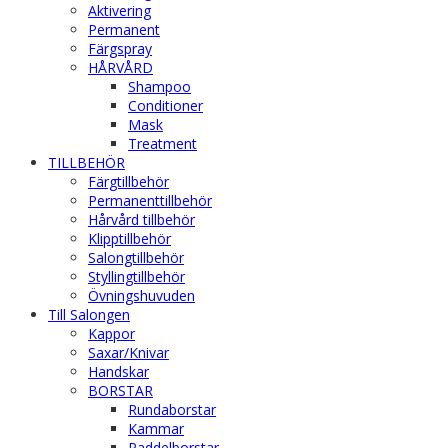
Aktivering
Permanent
Färgspray
HÅRVÅRD
Shampoo
Conditioner
Mask
Treatment
TILLBEHÖR
Färgtillbehör
Permanenttillbehör
Hårvård tillbehör
Klipptillbehör
Salongtillbehör
Styllingtillbehör
Övningshuvuden
Till Salongen
Kappor
Saxar/Knivar
Handskar
BORSTAR
Rundaborstar
Kammar
Paddelborstar