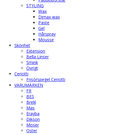
STYLING
Wax
Dimax wax
Paste
Gel
Hårspray
Mousse
Skönhet
Extension
Bella Linser
Smink
Övrigt
Ceriotti
Frisörspegel Ceriotti
VARUMÄRKEN
FR
BES
Brelil
Mas
Erayba
Dikson
Moser
Oster