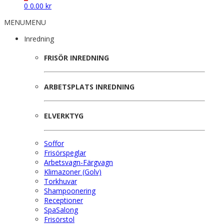
0
0.00
kr
MENU
MENU
Inredning
FRISÖR INREDNING
ARBETSPLATS INREDNING
ELVERKTYG
Soffor
Frisörspeglar
Arbetsvagn-Färgvagn
Klimazoner (Golv)
Torkhuvar
Shampoonering
Receptioner
SpaSalong
Frisörstol