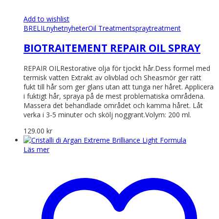
Add to wishlist
BRELIL
nyhet
nyheter
Oil Treatment
spray
treatment
BIOTRAITEMENT REPAIR OIL SPRAY
REPAIR OILRestorative olja för tjockt hår.Dess formel med
termisk vatten Extrakt av olivblad och Sheasmör ger rätt
fukt till hår som ger glans utan att tunga ner håret. Applicera
i fuktigt hår, spraya på de mest problematiska områdena.
Massera det behandlade området och kamma håret. Låt
verka i 3-5 minuter och skölj noggrant.Volym: 200 ml.
129.00
kr
Läs mer