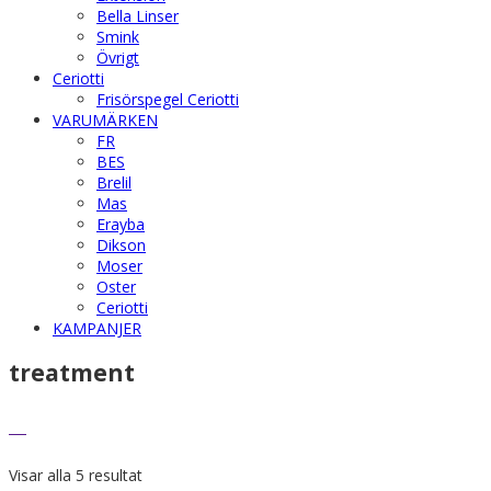
Bella Linser
Smink
Övrigt
Ceriotti
Frisörspegel Ceriotti
VARUMÄRKEN
FR
BES
Brelil
Mas
Erayba
Dikson
Moser
Oster
Ceriotti
KAMPANJER
treatment
Visar alla 5 resultat