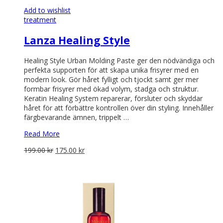
Add to wishlist
treatment
Lanza Healing Style
Healing Style Urban Molding Paste ger den nödvändiga och
perfekta supporten för att skapa unika frisyrer med en
modern look. Gör håret fylligt och tjockt samt ger mer
formbar frisyrer med ökad volym, stadga och struktur.
Keratin Healing System reparerar, försluter och skyddar
håret för att förbättre kontrollen över din styling. Innehåller
färgbevarande ämnen, trippelt …
Read More
Det
Det
199.00
kr
175.00
kr
ursprungliga
nuvarande
priset
priset
var:
är:
199.00 kr.
175.00 kr.