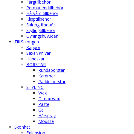
Färgtillbehör
Permanenttillbehör
Hårvård tillbehör
Klipptillbehör
Salongtillbehör
Styllingtillbehör
Övningshuvuden
Till Salongen
Kappor
Saxar/Knivar
Handskar
BORSTAR
Rundaborstar
Kammar
Paddelborstar
STYLING
Wax
Dimax wax
Paste
Gel
Hårspray
Mousse
Skönhet
Extension