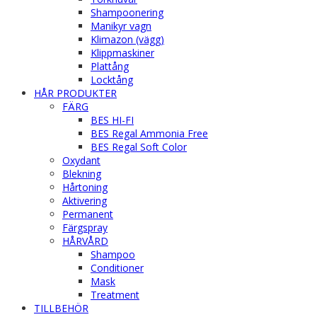
Shampoonering
Manikyr vagn
Klimazon (vägg)
Klippmaskiner
Plattång
Locktång
HÅR PRODUKTER
FÄRG
BES HI-FI
BES Regal Ammonia Free
BES Regal Soft Color
Oxydant
Blekning
Hårtoning
Aktivering
Permanent
Färgspray
HÅRVÅRD
Shampoo
Conditioner
Mask
Treatment
TILLBEHÖR