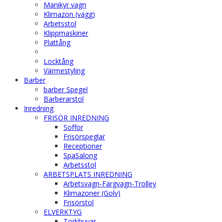
Manikyr vagn
Klimazon (vägg)
Arbetsstol
Klippmaskiner
Plattång
Locktång
Värmestyling
Barber
barber Spegel
Barberarstol
Inredning
FRISÖR INREDNING
Soffor
Frisörspeglar
Receptioner
SpaSalong
Arbetsstol
ARBETSPLATS INREDNING
Arbetsvagn-Färgvagn-Trolley
Klimazoner (Golv)
Frisörstol
ELVERKTYG
Torkhuvar