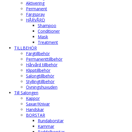
Aktivering
Permanent
Färgspray
HÅRVÅRD
Shampoo
Conditioner
Mask
Treatment
TILLBEHÖR
Färgtillbehör
Permanenttillbehör
Hårvård tillbehör
Klipptillbehör
Salongtillbehör
Styllingtillbehör
Övningshuvuden
Till Salongen
Kappor
Saxar/Knivar
Handskar
BORSTAR
Rundaborstar
Kammar
Paddelborstar