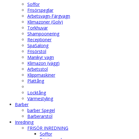
Soffor
Frisörspeglar
Arbetsvagn-Färgvagn
Klimazoner (Golv)
Torkhuvar
Shampoonering
Receptioner
SpaSalong
Frisörstol
Manikyr vagn
Klimazon (vägg)
Arbetsstol
Klippmaskiner
Plattång
Locktång
Värmestyling
Barber
barber Spegel
Barberarstol
Inredning
FRISÖR INREDNING
Soffor