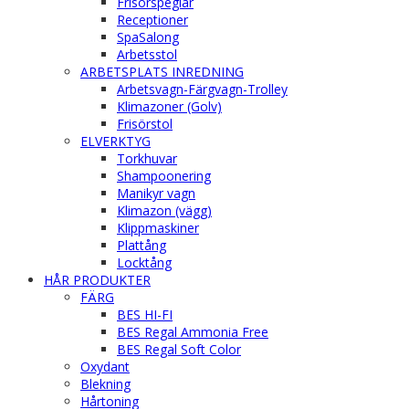
Frisörspeglar
Receptioner
SpaSalong
Arbetsstol
ARBETSPLATS INREDNING
Arbetsvagn-Färgvagn-Trolley
Klimazoner (Golv)
Frisörstol
ELVERKTYG
Torkhuvar
Shampoonering
Manikyr vagn
Klimazon (vägg)
Klippmaskiner
Plattång
Locktång
HÅR PRODUKTER
FÄRG
BES HI-FI
BES Regal Ammonia Free
BES Regal Soft Color
Oxydant
Blekning
Hårtoning