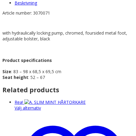
Beskrivning
Article number:
3070071
with hydraulically locking pump, chromed, foursided metal foot,
adjustable bolster, black
Product specifications
Size
: 83 – 98 x 68,5 x 69,5 cm
Seat height
: 52 – 67
Related products
Rea!
Den
Välj alternativ
här
produkten
har
flera