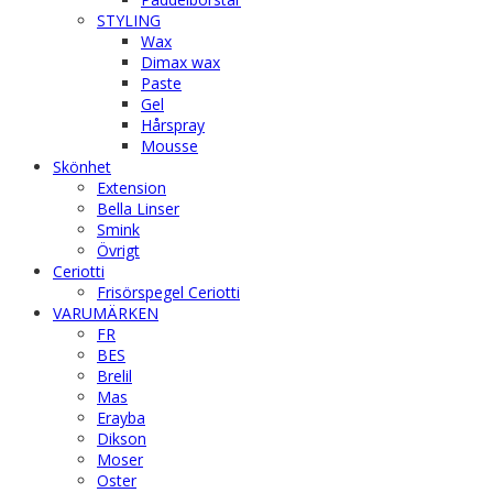
STYLING
Wax
Dimax wax
Paste
Gel
Hårspray
Mousse
Skönhet
Extension
Bella Linser
Smink
Övrigt
Ceriotti
Frisörspegel Ceriotti
VARUMÄRKEN
FR
BES
Brelil
Mas
Erayba
Dikson
Moser
Oster