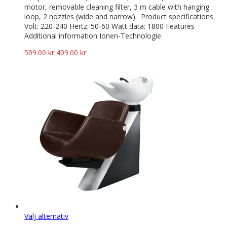
motor, removable cleaning filter, 3 m cable with hanging
loop, 2 nozzles (wide and narrow). Product specifications
Volt: 220-240 Hertz: 50-60 Watt data: 1800 Features
Additional information Ionen-Technologie
Det
Det
509.00
kr
409.00
kr
ursprungliga
nuvarande
priset
priset
var:
är:
509.00 kr.
409.00 kr.
Den
Välj alternativ
här