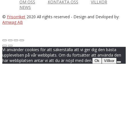
OM OSS
KONTAKTA OSS
VILLKOR
NEWS
©
Frisorriket
2020 All rights reserved
- Design and Devloped by:
Amwag AB
Vi använder cookies för att säkerställa att vi ger dig den bästa
upplevelsen på vår webbplats. Om du fortsätter att använda den
här webbplatsen antar vi att du är nöjd med den.
Ok
Villkor