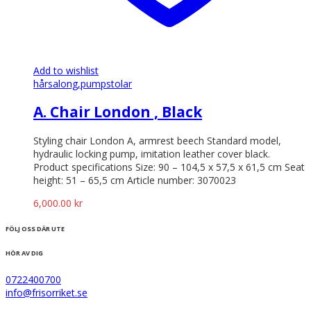
Add to wishlist
hårsalong,
pumpstolar
A. Chair London , Black
Styling chair London A, armrest beech Standard model,
hydraulic locking pump, imitation leather cover black.
Product specifications Size: 90 – 104,5 x 57,5 x 61,5 cm Seat
height: 51 – 65,5 cm Article number: 3070023
6,000.00
kr
FÖLJ OSS DÄR UTE
HÖR AV DIG
0722400700
info@frisorriket.se