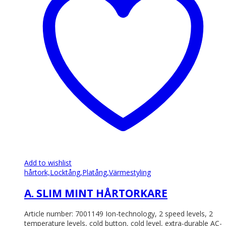
varianter.
De
olika
alternativen
kan
väljas
på
produktsidan
Add to wishlist
hårtork,
Locktång,
Platång,
Värmestyling
A. SLIM MINT HÅRTORKARE
Article number: 7001149 Ion-technology, 2 speed levels, 2
temperature levels, cold button, cold level, extra-durable AC-