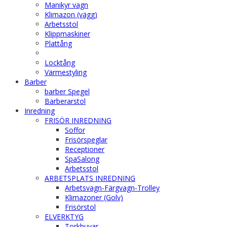
Manikyr vagn
Klimazon (vägg)
Arbetsstol
Klippmaskiner
Plattång
Locktång
Värmestyling
Barber
barber Spegel
Barberarstol
Inredning
FRISÖR INREDNING
Soffor
Frisörspeglar
Receptioner
SpaSalong
Arbetsstol
ARBETSPLATS INREDNING
Arbetsvagn-Färgvagn-Trolley
Klimazoner (Golv)
Frisörstol
ELVERKTYG
Torkhuvar