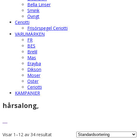
Bella Linser
Smink
Övrigt
Ceriotti
Frisörspegel Ceriotti
VARUMÄRKEN
FR
BES
Brelil
Mas
Erayba
Dikson
Moser
Oster
Ceriotti
KAMPANJER
hårsalong,
Visar 1–12 av 34 resultat