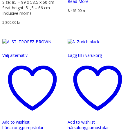
Read More
Size: 85 – 99 x 58,5 x 60 cm
Seat height: 51,5 – 66 cm
8,465.00
kr
Inklusive moms
5,800.00
kr
Den
Välj alternativ
Lägg till i varukorg
här
produkten
har
flera
varianter.
De
olika
alternativen
kan
väljas
på
produktsidan
Add to wishlist
Add to wishlist
hårsalong,
pumpstolar
hårsalong,
pumpstolar