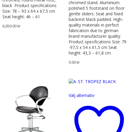
chromed stand. Aluminium
black Product specifications
polished 5 footstand on floor
Size: 78 – 93 x 64 x 67,5 cm
gentle sliders. Seat and fixed
Seat height: 46 – 61
backrest black padded. High-
quality materials in perfect
6,650.00
kr
fabrication due to german
brand manufacturer quality.
Product specifications Size: 79
-97,5 x 54 x 61,5 cm Seat
height: 43,3 – 61,8 cm
0.00
kr
Den
Välj alternativ
här
produkten
har
flera
varianter.
De
olika