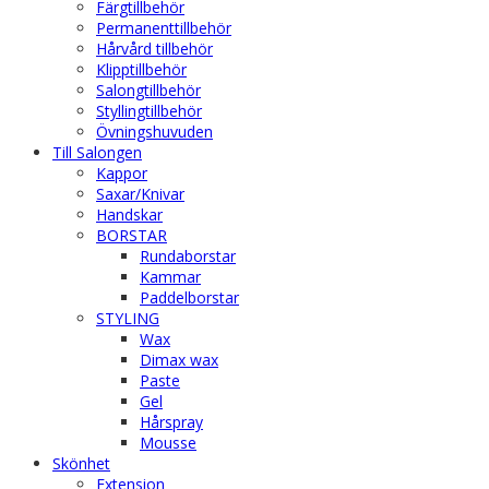
Färgtillbehör
Permanenttillbehör
Hårvård tillbehör
Klipptillbehör
Salongtillbehör
Styllingtillbehör
Övningshuvuden
Till Salongen
Kappor
Saxar/Knivar
Handskar
BORSTAR
Rundaborstar
Kammar
Paddelborstar
STYLING
Wax
Dimax wax
Paste
Gel
Hårspray
Mousse
Skönhet
Extension