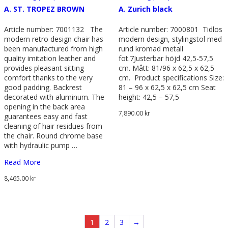
A. ST. TROPEZ BROWN
A. Zurich black
Article number: 7001132 The
Article number: 7000801 Tidlös
modern retro design chair has
modern design, stylingstol med
been manufactured from high
rund kromad metall
quality imitation leather and
fot.7Justerbar höjd 42,5-57,5
provides pleasant sitting
cm. Mått: 81/96 x 62,5 x 62,5
comfort thanks to the very
cm. Product specifications Size:
good padding. Backrest
81 – 96 x 62,5 x 62,5 cm Seat
decorated with aluminum. The
height: 42,5 – 57,5
opening in the back area
7,890.00
kr
guarantees easy and fast
cleaning of hair residues from
the chair. Round chrome base
with hydraulic pump …
Read More
8,465.00
kr
1
2
3
→