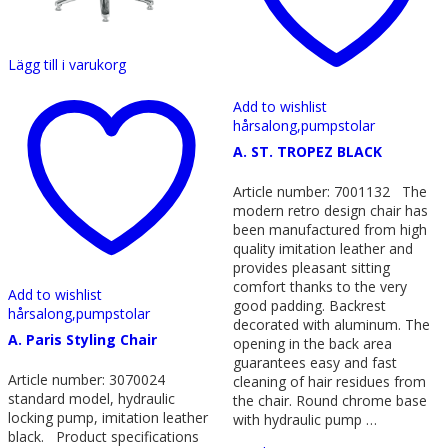
alternativen
kan
väljas
Lägg till i varukorg
på
produktsidan
Add to wishlist
hårsalong,
pumpstolar
A. ST. TROPEZ BLACK
Article number: 7001132 The
modern retro design chair has
been manufactured from high
quality imitation leather and
provides pleasant sitting
comfort thanks to the very
Add to wishlist
good padding. Backrest
hårsalong,
pumpstolar
decorated with aluminum. The
A. Paris Styling Chair
opening in the back area
guarantees easy and fast
Article number: 3070024
cleaning of hair residues from
standard model, hydraulic
the chair. Round chrome base
locking pump, imitation leather
with hydraulic pump …
black. Product specifications