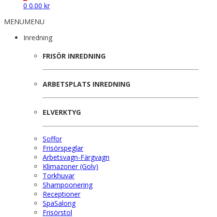
0
0.00
kr
MENU
MENU
Inredning
FRISÖR INREDNING
ARBETSPLATS INREDNING
ELVERKTYG
Soffor
Frisörspeglar
Arbetsvagn-Färgvagn
Klimazoner (Golv)
Torkhuvar
Shampoonering
Receptioner
SpaSalong
Frisörstol