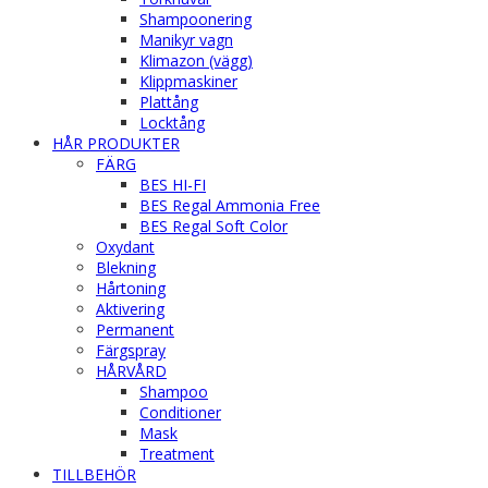
Shampoonering
Manikyr vagn
Klimazon (vägg)
Klippmaskiner
Plattång
Locktång
HÅR PRODUKTER
FÄRG
BES HI-FI
BES Regal Ammonia Free
BES Regal Soft Color
Oxydant
Blekning
Hårtoning
Aktivering
Permanent
Färgspray
HÅRVÅRD
Shampoo
Conditioner
Mask
Treatment
TILLBEHÖR