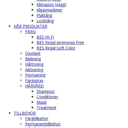
Klimazon (vägg)
Klippmaskiner
Plattång
Locktång
HÅR PRODUKTER
FÄRG
BES HI-FI
BES Regal Ammonia Free
BES Regal Soft Color
Oxydant
Blekning
Hårtoning
Aktivering
Permanent
Färgspray
HÅRVÅRD
Shampoo
Conditioner
Mask
Treatment
TILLBEHÖR
Färgtillbehör
Permanenttillbehör