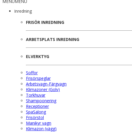
MENU
MENU
Inredning
FRISÖR INREDNING
ARBETSPLATS INREDNING
ELVERKTYG
Soffor
Frisörspeglar
Arbetsvagn-Färgvagn
Klimazoner (Golv)
Torkhuvar
Shampoonering
Receptioner
SpaSalong
Frisörstol
Manikyr vagn
Klimazon (vägg)