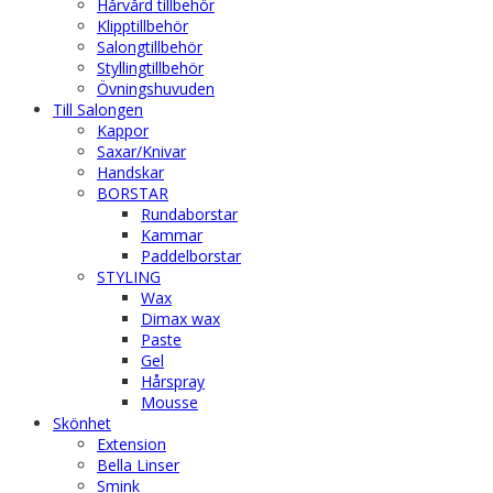
Hårvård tillbehör
Klipptillbehör
Salongtillbehör
Styllingtillbehör
Övningshuvuden
Till Salongen
Kappor
Saxar/Knivar
Handskar
BORSTAR
Rundaborstar
Kammar
Paddelborstar
STYLING
Wax
Dimax wax
Paste
Gel
Hårspray
Mousse
Skönhet
Extension
Bella Linser
Smink