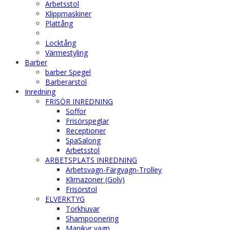
Arbetsstol
Klippmaskiner
Plattång
Locktång
Värmestyling
Barber
barber Spegel
Barberarstol
Inredning
FRISÖR INREDNING
Soffor
Frisörspeglar
Receptioner
SpaSalong
Arbetsstol
ARBETSPLATS INREDNING
Arbetsvagn-Färgvagn-Trolley
Klimazoner (Golv)
Frisörstol
ELVERKTYG
Torkhuvar
Shampoonering
Manikyr vagn