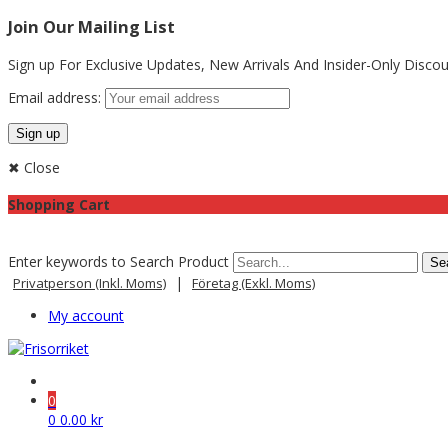
Join Our Mailing List
Sign up For Exclusive Updates,
New Arrivals
And Insider-Only Discou
Email address:
✖ Close
Shopping Cart
Enter keywords to Search Product
|
Privatperson (inkl. Moms)
Företag (exkl. Moms)
My account
0
0
0.00
kr