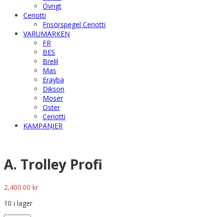
Övrigt
Ceriotti
Frisörspegel Ceriotti
VARUMÄRKEN
FR
BES
Brelil
Mas
Erayba
Dikson
Moser
Oster
Ceriotti
KAMPANJER
A. Trolley Profi
2,400.00
kr
10 i lager