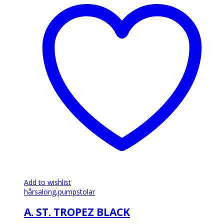
har
flera
varianter.
De
olika
alternativen
kan
väljas
på
produktsidan
Add to wishlist
hårsalong,
pumpstolar
A. ST. TROPEZ BLACK