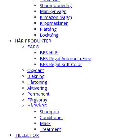
Shampoonering
Manikyr vagn
Klimazon (vägg)
Klippmaskiner
Plattång
Locktång
HÅR PRODUKTER
FÄRG
BES HI-FI
BES Regal Ammonia Free
BES Regal Soft Color
Oxydant
Blekning
Hårtoning
Aktivering
Permanent
Färgspray
HÅRVÅRD
Shampoo
Conditioner
Mask
Treatment
TILLBEHÖR