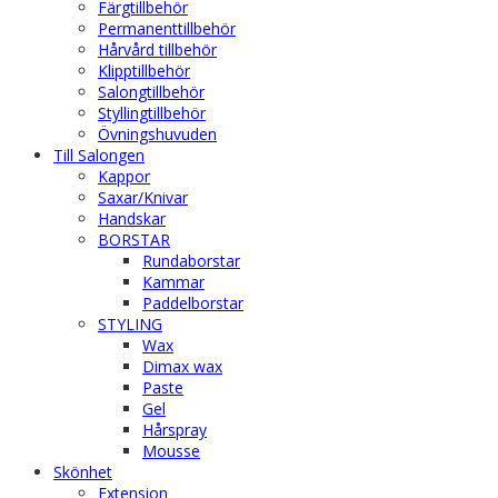
Färgtillbehör
Permanenttillbehör
Hårvård tillbehör
Klipptillbehör
Salongtillbehör
Styllingtillbehör
Övningshuvuden
Till Salongen
Kappor
Saxar/Knivar
Handskar
BORSTAR
Rundaborstar
Kammar
Paddelborstar
STYLING
Wax
Dimax wax
Paste
Gel
Hårspray
Mousse
Skönhet
Extension