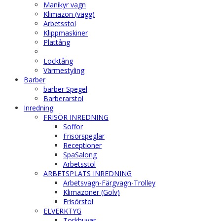
Manikyr vagn
Klimazon (vägg)
Arbetsstol
Klippmaskiner
Plattång
Locktång
Värmestyling
Barber
barber Spegel
Barberarstol
Inredning
FRISÖR INREDNING
Soffor
Frisörspeglar
Receptioner
SpaSalong
Arbetsstol
ARBETSPLATS INREDNING
Arbetsvagn-Färgvagn-Trolley
Klimazoner (Golv)
Frisörstol
ELVERKTYG
Torkhuvar