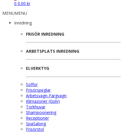
0
0.00
kr
MENU
MENU
Inredning
FRISÖR INREDNING
ARBETSPLATS INREDNING
ELVERKTYG
Soffor
Frisörspeglar
Arbetsvagn-Färgvagn
Klimazoner (Golv)
Torkhuvar
Shampoonering
Receptioner
SpaSalong
Frisörstol