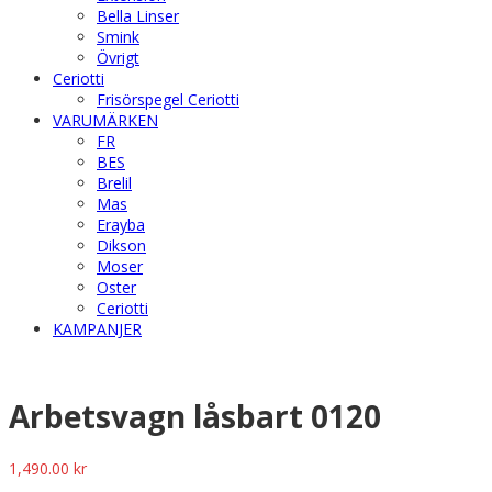
Bella Linser
Smink
Övrigt
Ceriotti
Frisörspegel Ceriotti
VARUMÄRKEN
FR
BES
Brelil
Mas
Erayba
Dikson
Moser
Oster
Ceriotti
KAMPANJER
Arbetsvagn låsbart 0120
1,490.00
kr