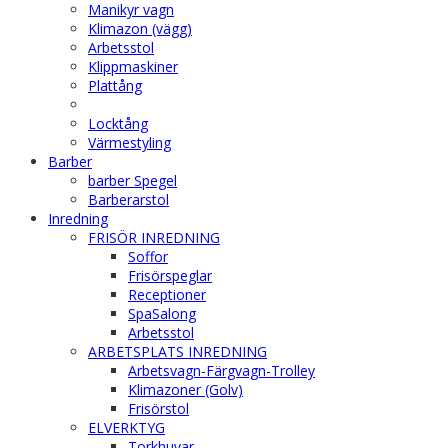
Manikyr vagn
Klimazon (vägg)
Arbetsstol
Klippmaskiner
Plattång
Locktång
Värmestyling
Barber
barber Spegel
Barberarstol
Inredning
FRISÖR INREDNING
Soffor
Frisörspeglar
Receptioner
SpaSalong
Arbetsstol
ARBETSPLATS INREDNING
Arbetsvagn-Färgvagn-Trolley
Klimazoner (Golv)
Frisörstol
ELVERKTYG
Torkhuvar