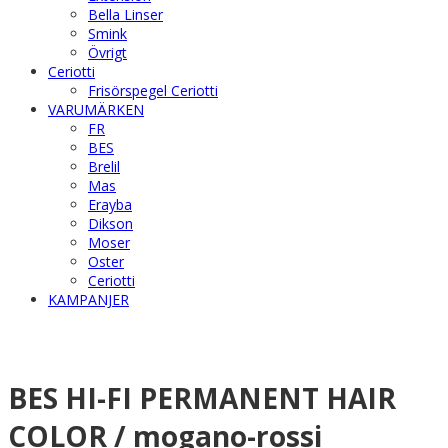
Bella Linser
Smink
Övrigt
Ceriotti
Frisörspegel Ceriotti
VARUMÄRKEN
FR
BES
Brelil
Mas
Erayba
Dikson
Moser
Oster
Ceriotti
KAMPANJER
BES HI-FI PERMANENT HAIR
COLOR / mogano-rossi