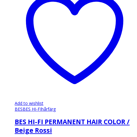
varianter.
De
olika
alternativen
kan
väljas
på
produktsidan
Add to wishlist
BES
BES HI-FI
hårfärg
BES HI-FI PERMANENT HAIR COLOR /
Beige Rossi