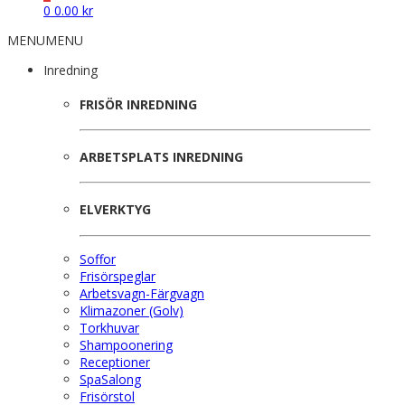
0
0.00
kr
MENU
MENU
Inredning
FRISÖR INREDNING
ARBETSPLATS INREDNING
ELVERKTYG
Soffor
Frisörspeglar
Arbetsvagn-Färgvagn
Klimazoner (Golv)
Torkhuvar
Shampoonering
Receptioner
SpaSalong
Frisörstol