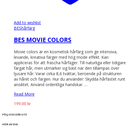
Add to wishlist
BES
hårfärg
BES MOVIE COLORS
Movie colors är en kosmetisk hårfärg som ge intensiva,
levande, kreativa färger med hög mode effekt. Kan
appliceras för att fräscha hårfäger. Till naturliga eller tidigare
färgat hår, men utmärker sig bäst när den tillämpas över
ljusare hår. Varar cirka 8,6 tvättar, beroende på strukturen
av håret och färgen. Hur du använder: Skydda hårfästet runt
ansiktet. Använd ordentliga handskar. …
Read More
199.00
kr
FÖLJ OSS DÄR UTE
HÖR AV DIG