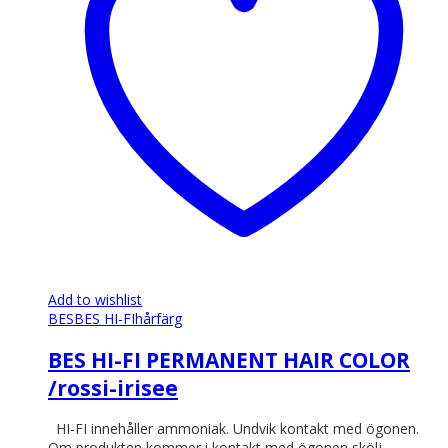
olika
alternativen
kan
väljas
på
produktsidan
Add to wishlist
BES
BES HI-FI
hårfärg
BES HI-FI PERMANENT HAIR COLOR
/rossi-irisee
HI-FI innehåller ammoniak. Undvik kontakt med ögonen.
Om produkten kommer i kontakt med ögonen skölj