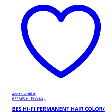
har
flera
varianter.
De
olika
alternativen
kan
väljas
på
produktsidan
Add to wishlist
BES
BES HI-FI
hårfärg
BES HI-FI PERMANENT HAIR COLOR/