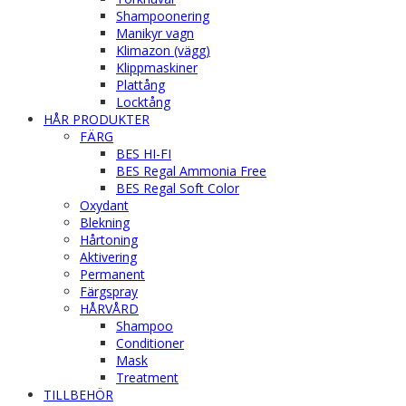
Shampoonering
Manikyr vagn
Klimazon (vägg)
Klippmaskiner
Plattång
Locktång
HÅR PRODUKTER
FÄRG
BES HI-FI
BES Regal Ammonia Free
BES Regal Soft Color
Oxydant
Blekning
Hårtoning
Aktivering
Permanent
Färgspray
HÅRVÅRD
Shampoo
Conditioner
Mask
Treatment
TILLBEHÖR