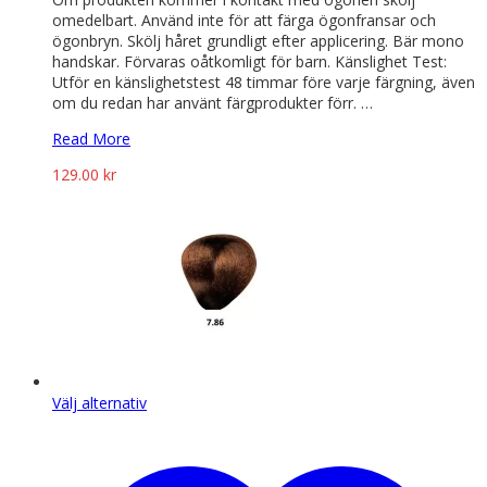
omedelbart. Använd inte för att färga ögonfransar och
ögonbryn. Skölj håret grundligt efter applicering. Bär mono
handskar. Förvaras oåtkomligt för barn. Känslighet Test:
Utför en känslighetstest 48 timmar före varje färgning, även
om du redan har använt färgprodukter förr. …
Read More
129.00
kr
Den
Välj alternativ
här
produkten
har
flera