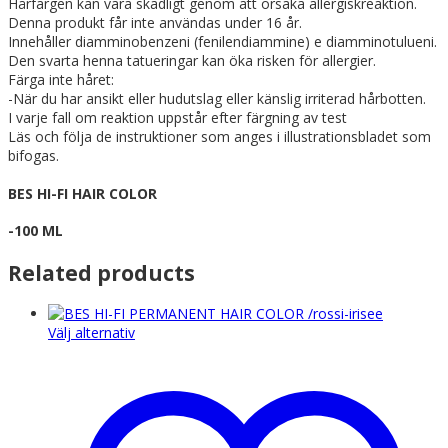
Hårfärgen kan vara skadligt genom att orsaka allergiskreaktion.
Denna produkt får inte användas under 16 år.
Innehåller diamminobenzeni (fenilendiammine) e diamminotulueni.
Den svarta henna tatueringar kan öka risken för allergier.
Färga inte håret:
-När du har ansikt eller hudutslag eller känslig irriterad hårbotten.
I varje fall om reaktion uppstår efter färgning av test
Läs och följa de instruktioner som anges i illustrationsbladet som
bifogas.
BES HI-FI HAIR COLOR
-100 ML
Related products
Den
Välj alternativ
här
produkten
har
flera
varianter.
De