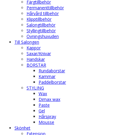
Färgtillbehör
Permanenttillbehör
Hårvård tillbehör
Klipptillbehör
Salongtillbehör
Styllingtillbehör
Övningshuvuden
Till Salongen
Kappor
Saxar/Knivar
Handskar
BORSTAR
Rundaborstar
Kammar
Paddelborstar
STYLING
Wax
Dimax wax
Paste
Gel
Hårspray
Mousse
Skönhet
Extension