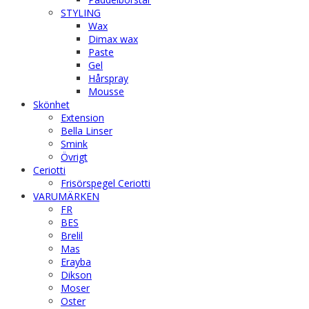
STYLING
Wax
Dimax wax
Paste
Gel
Hårspray
Mousse
Skönhet
Extension
Bella Linser
Smink
Övrigt
Ceriotti
Frisörspegel Ceriotti
VARUMÄRKEN
FR
BES
Brelil
Mas
Erayba
Dikson
Moser
Oster