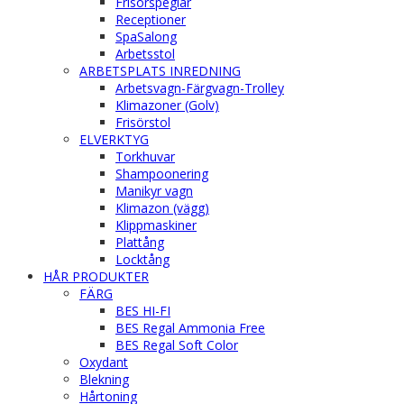
Frisörspeglar
Receptioner
SpaSalong
Arbetsstol
ARBETSPLATS INREDNING
Arbetsvagn-Färgvagn-Trolley
Klimazoner (Golv)
Frisörstol
ELVERKTYG
Torkhuvar
Shampoonering
Manikyr vagn
Klimazon (vägg)
Klippmaskiner
Plattång
Locktång
HÅR PRODUKTER
FÄRG
BES HI-FI
BES Regal Ammonia Free
BES Regal Soft Color
Oxydant
Blekning
Hårtoning