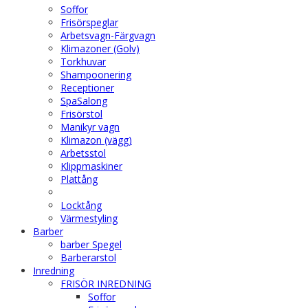
Soffor
Frisörspeglar
Arbetsvagn-Färgvagn
Klimazoner (Golv)
Torkhuvar
Shampoonering
Receptioner
SpaSalong
Frisörstol
Manikyr vagn
Klimazon (vägg)
Arbetsstol
Klippmaskiner
Plattång
Locktång
Värmestyling
Barber
barber Spegel
Barberarstol
Inredning
FRISÖR INREDNING
Soffor