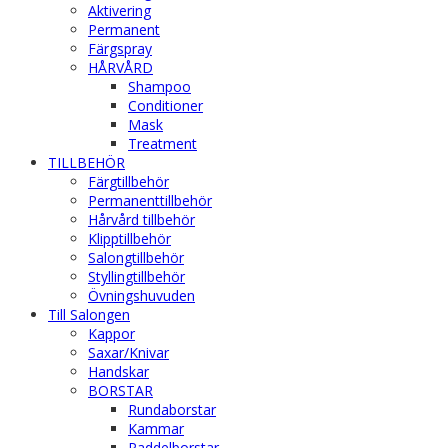
Aktivering
Permanent
Färgspray
HÅRVÅRD
Shampoo
Conditioner
Mask
Treatment
TILLBEHÖR
Färgtillbehör
Permanenttillbehör
Hårvård tillbehör
Klipptillbehör
Salongtillbehör
Styllingtillbehör
Övningshuvuden
Till Salongen
Kappor
Saxar/Knivar
Handskar
BORSTAR
Rundaborstar
Kammar
Paddelborstar