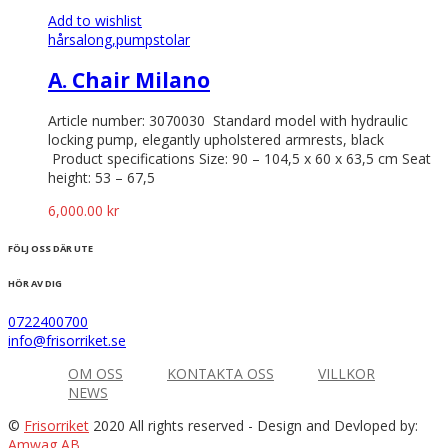
Add to wishlist
hårsalong,
pumpstolar
A. Chair Milano
Article number: 3070030 Standard model with hydraulic
locking pump, elegantly upholstered armrests, black
Product specifications Size: 90 – 104,5 x 60 x 63,5 cm Seat
height: 53 – 67,5
6,000.00
kr
FÖLJ OSS DÄR UTE
HÖR AV DIG
0722400700
info@frisorriket.se
OM OSS
KONTAKTA OSS
VILLKOR
NEWS
©
Frisorriket
2020 All rights reserved
- Design and Devloped by:
Amwag AB