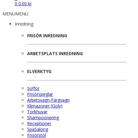
0
0.00
kr
MENU
MENU
Inredning
FRISÖR INREDNING
ARBETSPLATS INREDNING
ELVERKTYG
Soffor
Frisörspeglar
Arbetsvagn-Färgvagn
Klimazoner (Golv)
Torkhuvar
Shampoonering
Receptioner
SpaSalong
Frisörstol