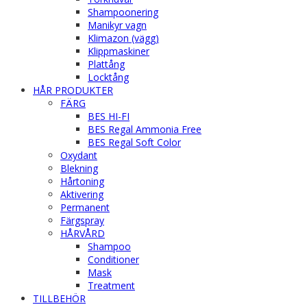
Shampoonering
Manikyr vagn
Klimazon (vägg)
Klippmaskiner
Plattång
Locktång
HÅR PRODUKTER
FÄRG
BES HI-FI
BES Regal Ammonia Free
BES Regal Soft Color
Oxydant
Blekning
Hårtoning
Aktivering
Permanent
Färgspray
HÅRVÅRD
Shampoo
Conditioner
Mask
Treatment
TILLBEHÖR