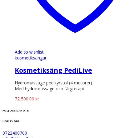
Add to wishlist
kosmetiksängar
Kosmetiksäng PediLive
Hydromassage pedikyrstol (4 motorer).
Med hydromassage och färgterapi
72,500.00
kr
FÖLJ OSS DÄR UTE
HÖR AV DIG
0722400700