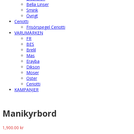
Bella Linser
Smink
Övrigt
Ceriotti
Frisörspegel Ceriotti
VARUMÄRKEN
FR
BES
Brelil
Mas
Erayba
Dikson
Moser
Oster
Ceriotti
KAMPANJER
Manikyrbord
1,900.00
kr