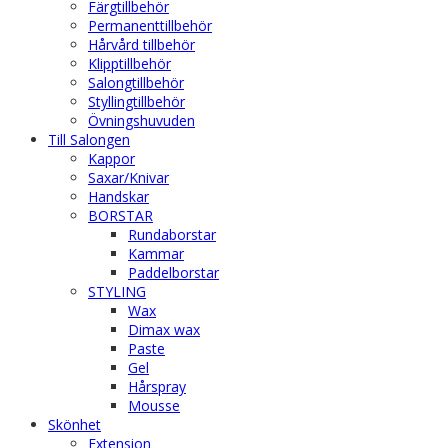
Färgtillbehör
Permanenttillbehör
Hårvård tillbehör
Klipptillbehör
Salongtillbehör
Styllingtillbehör
Övningshuvuden
Till Salongen
Kappor
Saxar/Knivar
Handskar
BORSTAR
Rundaborstar
Kammar
Paddelborstar
STYLING
Wax
Dimax wax
Paste
Gel
Hårspray
Mousse
Skönhet
Extension