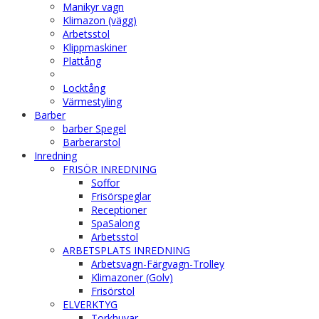
Manikyr vagn
Klimazon (vägg)
Arbetsstol
Klippmaskiner
Plattång
Locktång
Värmestyling
Barber
barber Spegel
Barberarstol
Inredning
FRISÖR INREDNING
Soffor
Frisörspeglar
Receptioner
SpaSalong
Arbetsstol
ARBETSPLATS INREDNING
Arbetsvagn-Färgvagn-Trolley
Klimazoner (Golv)
Frisörstol
ELVERKTYG
Torkhuvar