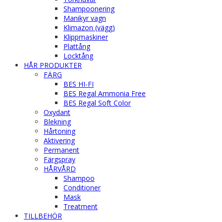
Shampoonering
Manikyr vagn
Klimazon (vägg)
Klippmaskiner
Plattång
Locktång
HÅR PRODUKTER
FÄRG
BES HI-FI
BES Regal Ammonia Free
BES Regal Soft Color
Oxydant
Blekning
Hårtoning
Aktivering
Permanent
Färgspray
HÅRVÅRD
Shampoo
Conditioner
Mask
Treatment
TILLBEHÖR