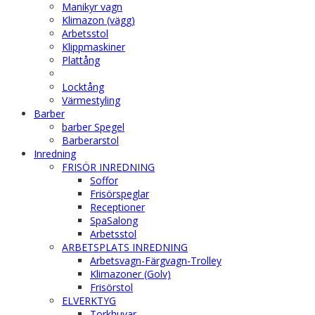
Manikyr vagn
Klimazon (vägg)
Arbetsstol
Klippmaskiner
Plattång
Locktång
Värmestyling
Barber
barber Spegel
Barberarstol
Inredning
FRISÖR INREDNING
Soffor
Frisörspeglar
Receptioner
SpaSalong
Arbetsstol
ARBETSPLATS INREDNING
Arbetsvagn-Färgvagn-Trolley
Klimazoner (Golv)
Frisörstol
ELVERKTYG
Torkhuvar