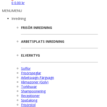
0
0.00
kr
MENU
MENU
Inredning
FRISÖR INREDNING
ARBETSPLATS INREDNING
ELVERKTYG
Soffor
Frisörspeglar
Arbetsvagn-Färgvagn
Klimazoner (Golv)
Torkhuvar
Shampoonering
Receptioner
SpaSalong
Frisörstol