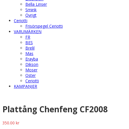
Bella Linser
Smink
Övrigt
Ceriotti
Frisörspegel Ceriotti
VARUMÄRKEN
FR
BES
Brelil
Mas
Erayba
Dikson
Moser
Oster
Ceriotti
KAMPANJER
Plattång Chenfeng CF2008
350.00
kr