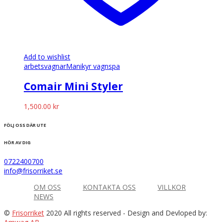
Add to wishlist
arbetsvagnar
Manikyr vagn
spa
Comair Mini Styler
1,500.00
kr
FÖLJ OSS DÄR UTE
HÖR AV DIG
0722400700
info@frisorriket.se
OM OSS
KONTAKTA OSS
VILLKOR
NEWS
©
Frisorriket
2020 All rights reserved
- Design and Devloped by: