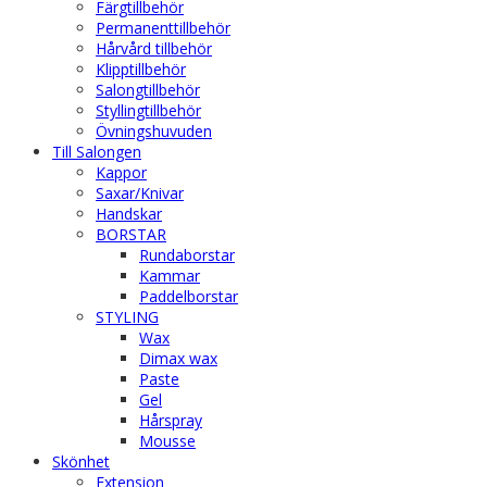
Färgtillbehör
Permanenttillbehör
Hårvård tillbehör
Klipptillbehör
Salongtillbehör
Styllingtillbehör
Övningshuvuden
Till Salongen
Kappor
Saxar/Knivar
Handskar
BORSTAR
Rundaborstar
Kammar
Paddelborstar
STYLING
Wax
Dimax wax
Paste
Gel
Hårspray
Mousse
Skönhet
Extension