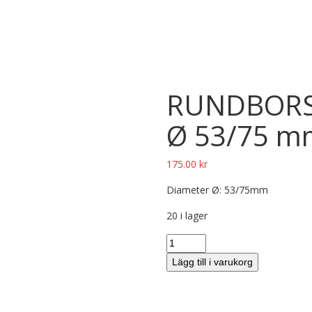
RUNDBORST
Ø 53/75 m
175.00
kr
Diameter Ø: 53/75mm
20 i lager
Lägg till i varukorg