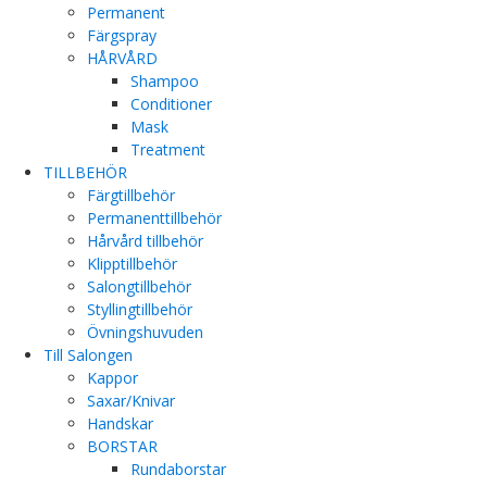
Permanent
Färgspray
HÅRVÅRD
Shampoo
Conditioner
Mask
Treatment
TILLBEHÖR
Färgtillbehör
Permanenttillbehör
Hårvård tillbehör
Klipptillbehör
Salongtillbehör
Styllingtillbehör
Övningshuvuden
Till Salongen
Kappor
Saxar/Knivar
Handskar
BORSTAR
Rundaborstar