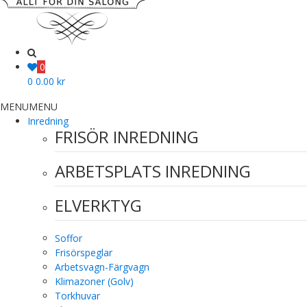
0
0
0.00
kr
MENU
MENU
Inredning
FRISÖR INREDNING
ARBETSPLATS INREDNING
ELVERKTYG
Soffor
Frisörspeglar
Arbetsvagn-Färgvagn
Klimazoner (Golv)
Torkhuvar