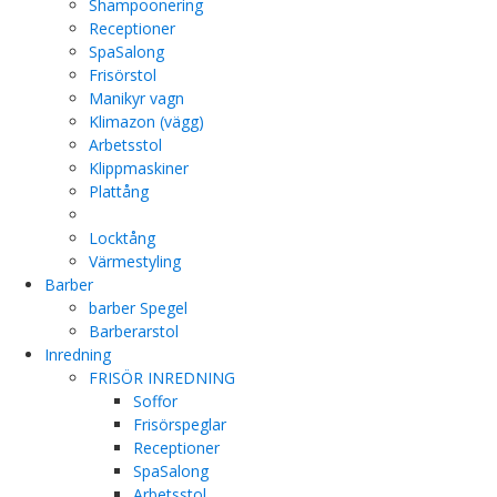
Shampoonering
Receptioner
SpaSalong
Frisörstol
Manikyr vagn
Klimazon (vägg)
Arbetsstol
Klippmaskiner
Plattång
Locktång
Värmestyling
Barber
barber Spegel
Barberarstol
Inredning
FRISÖR INREDNING
Soffor
Frisörspeglar
Receptioner
SpaSalong
Arbetsstol