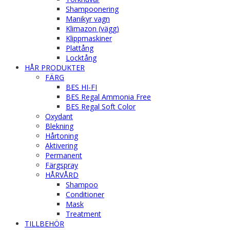
Shampoonering
Manikyr vagn
Klimazon (vägg)
Klippmaskiner
Plattång
Locktång
HÅR PRODUKTER
FÄRG
BES HI-FI
BES Regal Ammonia Free
BES Regal Soft Color
Oxydant
Blekning
Hårtoning
Aktivering
Permanent
Färgspray
HÅRVÅRD
Shampoo
Conditioner
Mask
Treatment
TILLBEHÖR