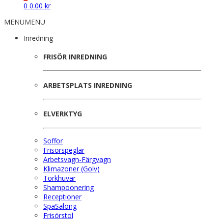
0
0.00
kr
MENU
MENU
Inredning
FRISÖR INREDNING
ARBETSPLATS INREDNING
ELVERKTYG
Soffor
Frisörspeglar
Arbetsvagn-Färgvagn
Klimazoner (Golv)
Torkhuvar
Shampoonering
Receptioner
SpaSalong
Frisörstol