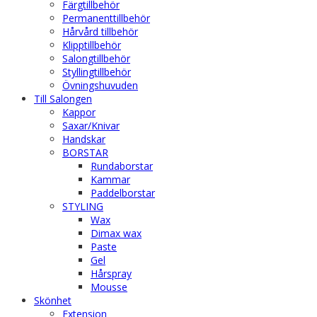
Färgtillbehör
Permanenttillbehör
Hårvård tillbehör
Klipptillbehör
Salongtillbehör
Styllingtillbehör
Övningshuvuden
Till Salongen
Kappor
Saxar/Knivar
Handskar
BORSTAR
Rundaborstar
Kammar
Paddelborstar
STYLING
Wax
Dimax wax
Paste
Gel
Hårspray
Mousse
Skönhet
Extension