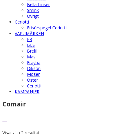
Bella Linser
Smink
Övrigt
Ceriotti
Frisörspegel Ceriotti
VARUMÄRKEN
FR
BES
Brelil
Mas
Erayba
Dikson
Moser
Oster
Ceriotti
KAMPANJER
Comair
Visar alla 2 resultat