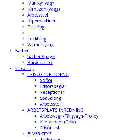
Manikyr vagn
Klimazon (vägg)
Arbetsstol
Klippmaskiner
Plattång
Locktång
Värmestyling
Barber
barber Spegel
Barberarstol
Inredning
FRISÖR INREDNING
Soffor
Frisörspeglar
Receptioner
SpaSalong
Arbetsstol
ARBETSPLATS INREDNING
Arbetsvagn-Färgvagn-Trolley
Klimazoner (Golv)
Frisörstol
ELVERKTYG
Torkhuvar