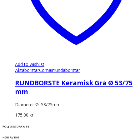
Add to wishlist
Äkta
borstar
Comair
rundaborstar
RUNDBORSTE Keramisk Grå Ø 53/75
mm
Diameter Ø: 53/75mm
175.00
kr
FÖLJ OSS DÄR UTE
HÖR AV DIG