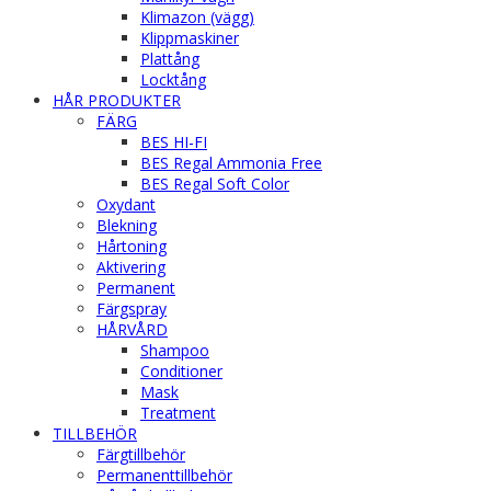
Klimazon (vägg)
Klippmaskiner
Plattång
Locktång
HÅR PRODUKTER
FÄRG
BES HI-FI
BES Regal Ammonia Free
BES Regal Soft Color
Oxydant
Blekning
Hårtoning
Aktivering
Permanent
Färgspray
HÅRVÅRD
Shampoo
Conditioner
Mask
Treatment
TILLBEHÖR
Färgtillbehör
Permanenttillbehör