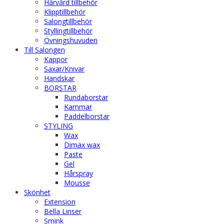
Hårvård tillbehör
Klipptillbehör
Salongtillbehör
Styllingtillbehör
Övningshuvuden
Till Salongen
Kappor
Saxar/Knivar
Handskar
BORSTAR
Rundaborstar
Kammar
Paddelborstar
STYLING
Wax
Dimax wax
Paste
Gel
Hårspray
Mousse
Skönhet
Extension
Bella Linser
Smink