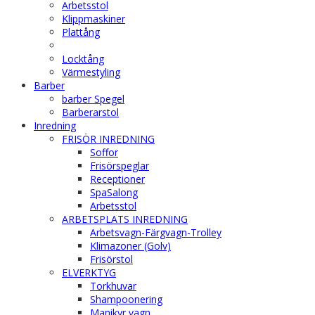
Arbetsstol
Klippmaskiner
Plattång
Locktång
Värmestyling
Barber
barber Spegel
Barberarstol
Inredning
FRISÖR INREDNING
Soffor
Frisörspeglar
Receptioner
SpaSalong
Arbetsstol
ARBETSPLATS INREDNING
Arbetsvagn-Färgvagn-Trolley
Klimazoner (Golv)
Frisörstol
ELVERKTYG
Torkhuvar
Shampoonering
Manikyr vagn