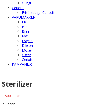
Övrigt
Ceriotti
Frisörspegel Ceriotti
VARUMÄRKEN
FR
BES
Brelil
Mas
Erayba
Dikson
Moser
Oster
Ceriotti
KAMPANJER
Sterilizer
1,500.00
kr
2 i lager