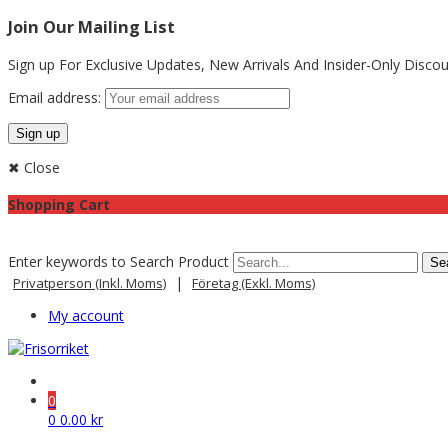
Join Our Mailing List
Sign up For Exclusive Updates,
New Arrivals
And Insider-Only Discou
Email address:
✖ Close
Shopping Cart
Enter keywords to Search Product
|
Privatperson (inkl. Moms)
Företag (exkl. Moms)
My account
0
0
0.00
kr