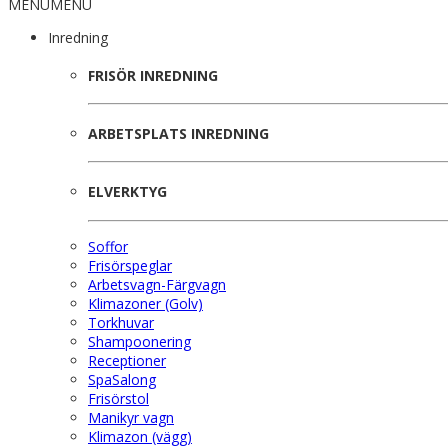
MENU
MENU
Inredning
FRISÖR INREDNING
ARBETSPLATS INREDNING
ELVERKTYG
Soffor
Frisörspeglar
Arbetsvagn-Färgvagn
Klimazoner (Golv)
Torkhuvar
Shampoonering
Receptioner
SpaSalong
Frisörstol
Manikyr vagn
Klimazon (vägg)