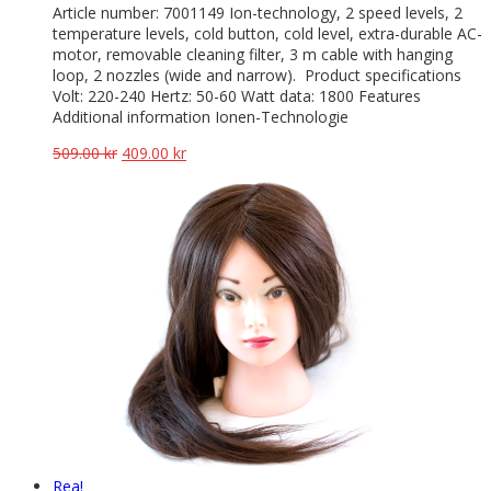
Article number: 7001149 Ion-technology, 2 speed levels, 2
temperature levels, cold button, cold level, extra-durable AC-
motor, removable cleaning filter, 3 m cable with hanging
loop, 2 nozzles (wide and narrow). Product specifications
Volt: 220-240 Hertz: 50-60 Watt data: 1800 Features
Additional information Ionen-Technologie
Det
Det
509.00
kr
409.00
kr
ursprungliga
nuvarande
priset
priset
var:
är:
509.00 kr.
409.00 kr.
Rea!