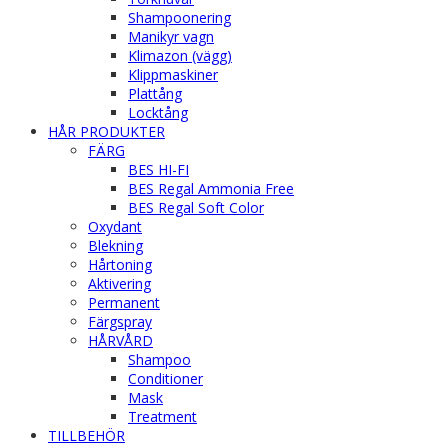
Shampoonering
Manikyr vagn
Klimazon (vägg)
Klippmaskiner
Plattång
Locktång
HÅR PRODUKTER
FÄRG
BES HI-FI
BES Regal Ammonia Free
BES Regal Soft Color
Oxydant
Blekning
Hårtoning
Aktivering
Permanent
Färgspray
HÅRVÅRD
Shampoo
Conditioner
Mask
Treatment
TILLBEHÖR