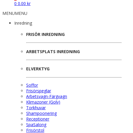
0
0.00
kr
MENU
MENU
Inredning
FRISÖR INREDNING
ARBETSPLATS INREDNING
ELVERKTYG
Soffor
Frisörspeglar
Arbetsvagn-Färgvagn
Klimazoner (Golv)
Torkhuvar
Shampoonering
Receptioner
SpaSalong
Frisörstol