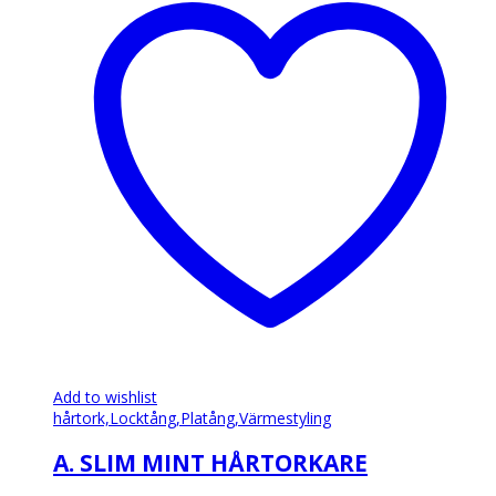
flera
varianter.
De
olika
alternativen
kan
väljas
på
produktsidan
Add to wishlist
hårtork,
Locktång,
Platång,
Värmestyling
A. SLIM MINT HÅRTORKARE