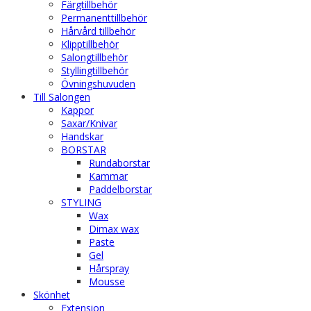
Färgtillbehör
Permanenttillbehör
Hårvård tillbehör
Klipptillbehör
Salongtillbehör
Styllingtillbehör
Övningshuvuden
Till Salongen
Kappor
Saxar/Knivar
Handskar
BORSTAR
Rundaborstar
Kammar
Paddelborstar
STYLING
Wax
Dimax wax
Paste
Gel
Hårspray
Mousse
Skönhet
Extension