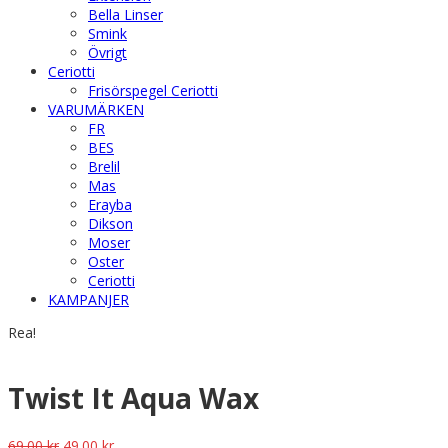
Bella Linser
Smink
Övrigt
Ceriotti
Frisörspegel Ceriotti
VARUMÄRKEN
FR
BES
Brelil
Mas
Erayba
Dikson
Moser
Oster
Ceriotti
KAMPANJER
Rea!
Twist It Aqua Wax
Det
Det
69.00
kr
49.00
kr