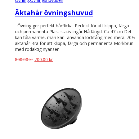
Övning,
Övningshuvuden
Äktahår övningshuvud
Övning ger perfekt hårflicka. Perfekt för att klippa, färga
och permanenta Plast stativ ingår Hårlängd: Ca 47 cm Det
kan tåla värme, man kan använda locktång med mera. 70%
äktahår Bra för att klippa, färga och permanenta Mörkbrun
med rödaktig nyanser
Det
Det
800.00
kr
700.00
kr
ursprungliga
nuvarande
priset
priset
var:
är:
800.00 kr.
700.00 kr.