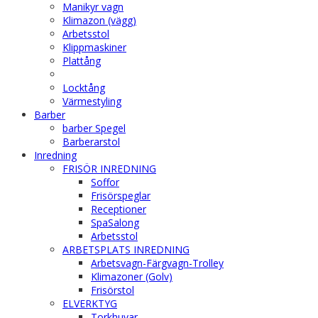
Manikyr vagn
Klimazon (vägg)
Arbetsstol
Klippmaskiner
Plattång
Locktång
Värmestyling
Barber
barber Spegel
Barberarstol
Inredning
FRISÖR INREDNING
Soffor
Frisörspeglar
Receptioner
SpaSalong
Arbetsstol
ARBETSPLATS INREDNING
Arbetsvagn-Färgvagn-Trolley
Klimazoner (Golv)
Frisörstol
ELVERKTYG
Torkhuvar