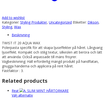
Add to wishlist
Kategorier:
Styling Produkter
,
Uncategorized
Etiketter:
Dikson
,
Styling
,
Wax
Beskrivning
TWIST IT 20 AQUA WAX
Polerpasta specifik för att skapa ljuseffekter på håret. Långvarig
ljuseffekt. Kompakt och stilig textur, silkeslen att beröra och lätt
att använda. Också anpassade till mäns frisyrer.
Vägbeskrivning: Häll erforderlig mängd produkt på handflatan,
gnugga händerna och applicera på rent håret.
Fästfaktor : 3.
Related products
Rea!
Den
Välj alternativ
här
produkten
har