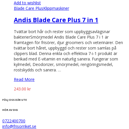
Add to wishlist
Blade Care Plus
Klippmaskiner
Andis Blade Care Plus 7 in 1
Tvättar bort hår och rester som uppbyggsavlägsnar
bakterierSmörjmedel Andis Blade Care Plus 7 i 1 är
framtagen för frisörer, djur groomers och veterinärer. Den
tvättar bort håret, uppbyggd och rester som samlas på
clippers blad. Denna enkla och effektiva 7-i-1 produkt är
berikad med E-vitamin en naturlig sanera. Fungerar som
kylmedel, Deodorizer, smörjmedel, rengöringsmedel,
rostskydds och sanera. …
Read More
243.00
kr
FÖLJ OSS DÄR UTE
HÖR AV DIG
0722400700
info@frisorriket.se