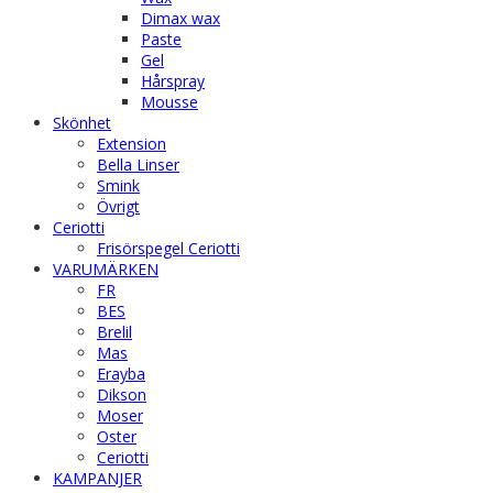
Dimax wax
Paste
Gel
Hårspray
Mousse
Skönhet
Extension
Bella Linser
Smink
Övrigt
Ceriotti
Frisörspegel Ceriotti
VARUMÄRKEN
FR
BES
Brelil
Mas
Erayba
Dikson
Moser
Oster
Ceriotti
KAMPANJER