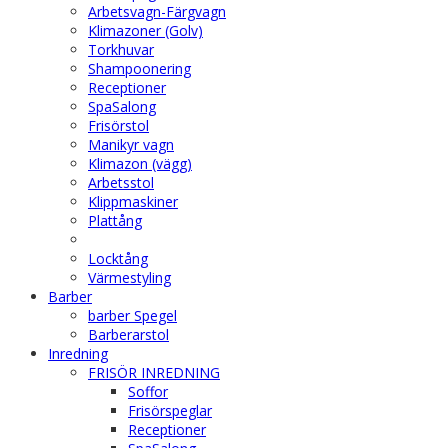
Arbetsvagn-Färgvagn
Klimazoner (Golv)
Torkhuvar
Shampoonering
Receptioner
SpaSalong
Frisörstol
Manikyr vagn
Klimazon (vägg)
Arbetsstol
Klippmaskiner
Plattång
Locktång
Värmestyling
Barber
barber Spegel
Barberarstol
Inredning
FRISÖR INREDNING
Soffor
Frisörspeglar
Receptioner