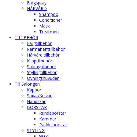
Färgspray
HÅRVÅRD
Shampoo
Conditioner
Mask
Treatment
TILLBEHÖR
Färgtillbehör
Permanenttillbehör
Hårvård tillbehör
Klipptillbehör
Salongtillbehör
Styllingtillbehör
Övningshuvuden
Till Salongen
Kappor
Saxar/Knivar
Handskar
BORSTAR
Rundaborstar
Kammar
Paddelborstar
STYLING
Wax