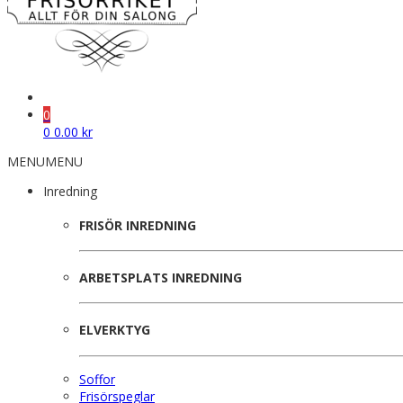
0
0
0.00
kr
MENU
MENU
Inredning
FRISÖR INREDNING
ARBETSPLATS INREDNING
ELVERKTYG
Soffor
Frisörspeglar