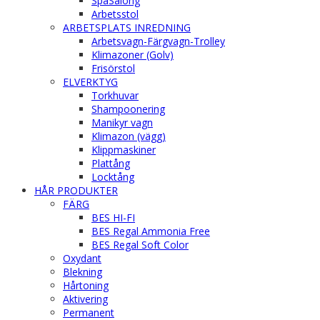
SpaSalong
Arbetsstol
ARBETSPLATS INREDNING
Arbetsvagn-Färgvagn-Trolley
Klimazoner (Golv)
Frisörstol
ELVERKTYG
Torkhuvar
Shampoonering
Manikyr vagn
Klimazon (vägg)
Klippmaskiner
Plattång
Locktång
HÅR PRODUKTER
FÄRG
BES HI-FI
BES Regal Ammonia Free
BES Regal Soft Color
Oxydant
Blekning
Hårtoning
Aktivering
Permanent