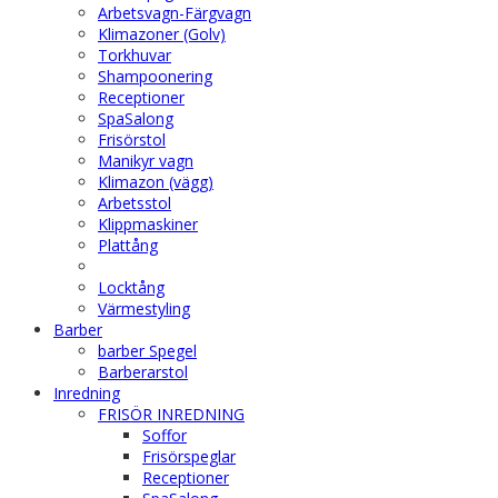
Arbetsvagn-Färgvagn
Klimazoner (Golv)
Torkhuvar
Shampoonering
Receptioner
SpaSalong
Frisörstol
Manikyr vagn
Klimazon (vägg)
Arbetsstol
Klippmaskiner
Plattång
Locktång
Värmestyling
Barber
barber Spegel
Barberarstol
Inredning
FRISÖR INREDNING
Soffor
Frisörspeglar
Receptioner