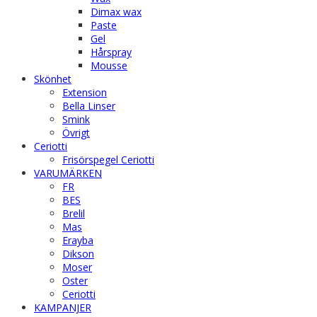
Dimax wax
Paste
Gel
Hårspray
Mousse
Skönhet
Extension
Bella Linser
Smink
Övrigt
Ceriotti
Frisörspegel Ceriotti
VARUMÄRKEN
FR
BES
Brelil
Mas
Erayba
Dikson
Moser
Oster
Ceriotti
KAMPANJER