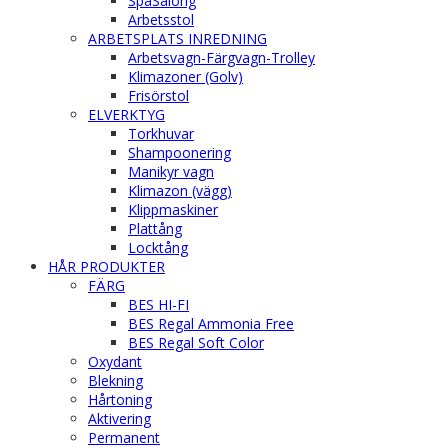
SpaSalong
Arbetsstol
ARBETSPLATS INREDNING
Arbetsvagn-Färgvagn-Trolley
Klimazoner (Golv)
Frisörstol
ELVERKTYG
Torkhuvar
Shampoonering
Manikyr vagn
Klimazon (vägg)
Klippmaskiner
Plattång
Locktång
HÅR PRODUKTER
FÄRG
BES HI-FI
BES Regal Ammonia Free
BES Regal Soft Color
Oxydant
Blekning
Hårtoning
Aktivering
Permanent