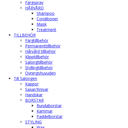
Färgspray
HÅRVÅRD
Shampoo
Conditioner
Mask
Treatment
TILLBEHÖR
Färgtillbehör
Permanenttillbehör
Hårvård tillbehör
Klipptillbehör
Salongtillbehör
Styllingtillbehör
Övningshuvuden
Till Salongen
Kappor
Saxar/Knivar
Handskar
BORSTAR
Rundaborstar
Kammar
Paddelborstar
STYLING
Wax