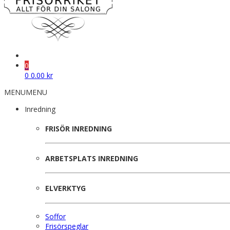
0
0
0.00
kr
MENU
MENU
Inredning
FRISÖR INREDNING
ARBETSPLATS INREDNING
ELVERKTYG
Soffor
Frisörspeglar