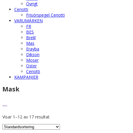
Övrigt
Ceriotti
Frisörspegel Ceriotti
VARUMÄRKEN
FR
BES
Brelil
Mas
Erayba
Dikson
Moser
Oster
Ceriotti
KAMPANJER
Mask
Visar 1–12 av 17 resultat