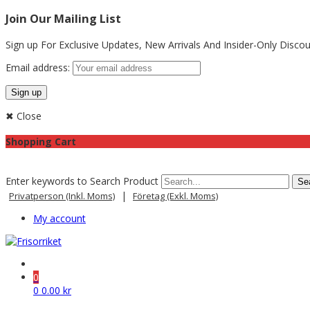
Join Our Mailing List
Sign up For Exclusive Updates,
New Arrivals
And Insider-Only Discou
Email address:
✖ Close
Shopping Cart
Enter keywords to Search Product
|
Privatperson (inkl. Moms)
Företag (exkl. Moms)
My account
0
0
0.00
kr