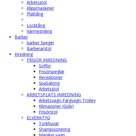
Arbetsstol
Klippmaskiner
Plattång
Locktång
Värmestyling
Barber
barber Spegel
Barberarstol
Inredning
FRISÖR INREDNING
Soffor
Frisörspeglar
Receptioner
SpaSalong
Arbetsstol
ARBETSPLATS INREDNING
Arbetsvagn-Färgvagn-Trolley
Klimazoner (Golv)
Frisörstol
ELVERKTYG
Torkhuvar
Shampoonering
Manikyr vagn