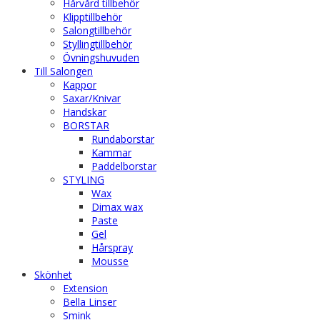
Hårvård tillbehör
Klipptillbehör
Salongtillbehör
Styllingtillbehör
Övningshuvuden
Till Salongen
Kappor
Saxar/Knivar
Handskar
BORSTAR
Rundaborstar
Kammar
Paddelborstar
STYLING
Wax
Dimax wax
Paste
Gel
Hårspray
Mousse
Skönhet
Extension
Bella Linser
Smink