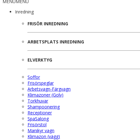
MENU
MENU
Inredning
FRISÖR INREDNING
ARBETSPLATS INREDNING
ELVERKTYG
Soffor
Frisörspeglar
Arbetsvagn-Färgvagn
Klimazoner (Golv)
Torkhuvar
Shampoonering
Receptioner
SpaSalong
Frisörstol
Manikyr vagn
Klimazon (vägg)