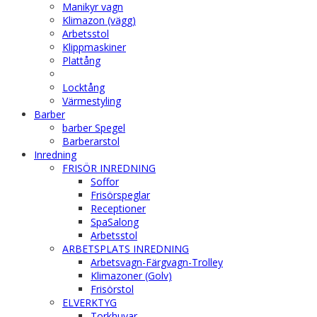
Manikyr vagn
Klimazon (vägg)
Arbetsstol
Klippmaskiner
Plattång
Locktång
Värmestyling
Barber
barber Spegel
Barberarstol
Inredning
FRISÖR INREDNING
Soffor
Frisörspeglar
Receptioner
SpaSalong
Arbetsstol
ARBETSPLATS INREDNING
Arbetsvagn-Färgvagn-Trolley
Klimazoner (Golv)
Frisörstol
ELVERKTYG
Torkhuvar