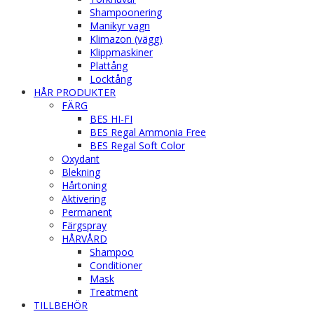
Shampoonering
Manikyr vagn
Klimazon (vägg)
Klippmaskiner
Plattång
Locktång
HÅR PRODUKTER
FÄRG
BES HI-FI
BES Regal Ammonia Free
BES Regal Soft Color
Oxydant
Blekning
Hårtoning
Aktivering
Permanent
Färgspray
HÅRVÅRD
Shampoo
Conditioner
Mask
Treatment
TILLBEHÖR