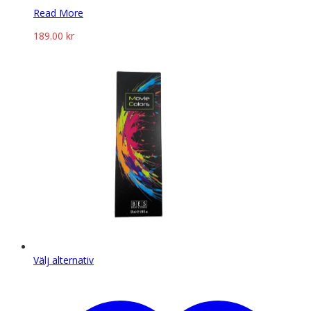
Read More
189.00
kr
Den
Välj alternativ
här
produkten
har