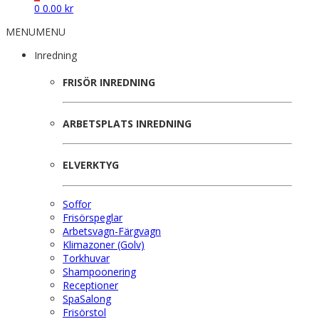
0
0.00
kr
MENU
MENU
Inredning
FRISÖR INREDNING
ARBETSPLATS INREDNING
ELVERKTYG
Soffor
Frisörspeglar
Arbetsvagn-Färgvagn
Klimazoner (Golv)
Torkhuvar
Shampoonering
Receptioner
SpaSalong
Frisörstol