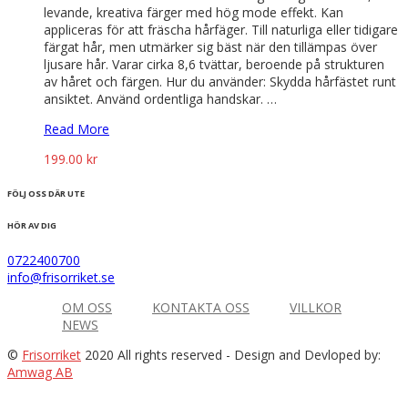
levande, kreativa färger med hög mode effekt. Kan
appliceras för att fräscha hårfäger. Till naturliga eller tidigare
färgat hår, men utmärker sig bäst när den tillämpas över
ljusare hår. Varar cirka 8,6 tvättar, beroende på strukturen
av håret och färgen. Hur du använder: Skydda hårfästet runt
ansiktet. Använd ordentliga handskar. …
Read More
199.00
kr
FÖLJ OSS DÄR UTE
HÖR AV DIG
0722400700
info@frisorriket.se
OM OSS
KONTAKTA OSS
VILLKOR
NEWS
©
Frisorriket
2020 All rights reserved
- Design and Devloped by:
Amwag AB