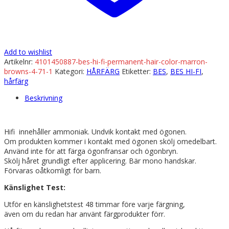
Add to wishlist
Artikelnr:
4101450887-bes-hi-fi-permanent-hair-color-marron-
browns-4-71-1
Kategori:
HÅRFÄRG
Etiketter:
BES
,
BES HI-FI
,
hårfärg
Beskrivning
Hifi innehåller ammoniak. Undvik kontakt med ögonen.
Om produkten kommer i kontakt med ögonen skölj omedelbart.
Använd inte för att färga ögonfransar och ögonbryn.
Skölj håret grundligt efter applicering. Bär mono handskar.
Förvaras oåtkomligt för barn.
Känslighet Test:
Utför en känslighetstest 48 timmar före varje färgning,
även om du redan har använt färgprodukter förr.