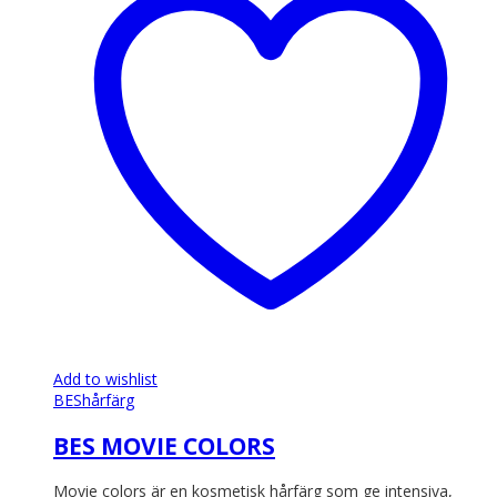
flera
varianter.
De
olika
alternativen
kan
väljas
på
produktsidan
Add to wishlist
BES
hårfärg
BES MOVIE COLORS
Movie colors är en kosmetisk hårfärg som ge intensiva,