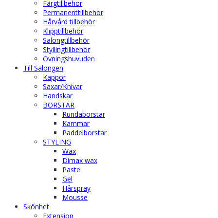
Färgtillbehör
Permanenttillbehör
Hårvård tillbehör
Klipptillbehör
Salongtillbehör
Styllingtillbehör
Övningshuvuden
Till Salongen
Kappor
Saxar/Knivar
Handskar
BORSTAR
Rundaborstar
Kammar
Paddelborstar
STYLING
Wax
Dimax wax
Paste
Gel
Hårspray
Mousse
Skönhet
Extension