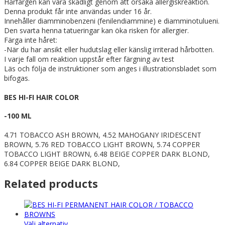
Hårfärgen kan vara skadligt genom att orsaka allergiskreaktion.
Denna produkt får inte användas under 16 år.
Innehåller diamminobenzeni (fenilendiammine) e diamminotulueni.
Den svarta henna tatueringar kan öka risken för allergier.
Färga inte håret:
-När du har ansikt eller hudutslag eller känslig irriterad hårbotten.
I varje fall om reaktion uppstår efter färgning av test
Läs och följa de instruktioner som anges i illustrationsbladet som
bifogas.
BES HI-FI HAIR COLOR
-100 ML
4.71 TOBACCO ASH BROWN, 4.52 MAHOGANY IRIDESCENT
BROWN, 5.76 RED TOBACCO LIGHT BROWN, 5.74 COPPER
TOBACCO LIGHT BROWN, 6.48 BEIGE COPPER DARK BLOND,
6.84 COPPER BEIGE DARK BLOND,
Related products
Den
Välj alternativ