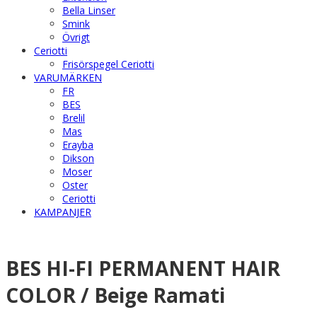
Bella Linser
Smink
Övrigt
Ceriotti
Frisörspegel Ceriotti
VARUMÄRKEN
FR
BES
Brelil
Mas
Erayba
Dikson
Moser
Oster
Ceriotti
KAMPANJER
BES HI-FI PERMANENT HAIR
COLOR / Beige Ramati