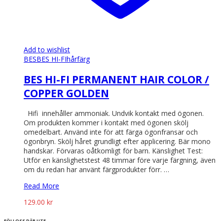
Add to wishlist
BES
BES HI-FI
hårfärg
BES HI-FI PERMANENT HAIR COLOR /
COPPER GOLDEN
Hifi innehåller ammoniak. Undvik kontakt med ögonen.
Om produkten kommer i kontakt med ögonen skölj
omedelbart. Använd inte för att färga ögonfransar och
ögonbryn. Skölj håret grundligt efter applicering. Bär mono
handskar. Förvaras oåtkomligt för barn. Känslighet Test:
Utför en känslighetstest 48 timmar före varje färgning, även
om du redan har använt färgprodukter förr. …
Read More
129.00
kr
FÖLJ OSS DÄR UTE