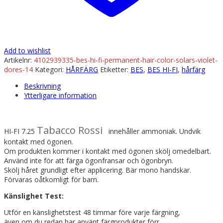
Add to wishlist
Artikelnr:
4102939335-bes-hi-fi-permanent-hair-color-solars-violet-
dores-14
Kategori:
HÅRFÄRG
Etiketter:
BES
,
BES HI-FI
,
hårfärg
Beskrivning
Ytterligare information
Tabacco Rossi
HI-FI 7.25
innehåller ammoniak. Undvik
kontakt med ögonen.
Om produkten kommer i kontakt med ögonen skölj omedelbart.
Använd inte för att färga ögonfransar och ögonbryn.
Skölj håret grundligt efter applicering. Bär mono handskar.
Förvaras oåtkomligt för barn.
Känslighet Test:
Utför en känslighetstest 48 timmar före varje färgning,
även om du redan har använt färgprodukter förr.