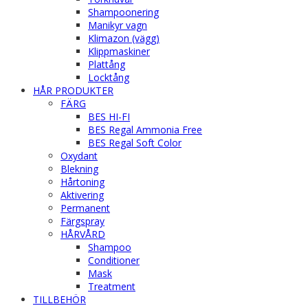
Shampoonering
Manikyr vagn
Klimazon (vägg)
Klippmaskiner
Plattång
Locktång
HÅR PRODUKTER
FÄRG
BES HI-FI
BES Regal Ammonia Free
BES Regal Soft Color
Oxydant
Blekning
Hårtoning
Aktivering
Permanent
Färgspray
HÅRVÅRD
Shampoo
Conditioner
Mask
Treatment
TILLBEHÖR