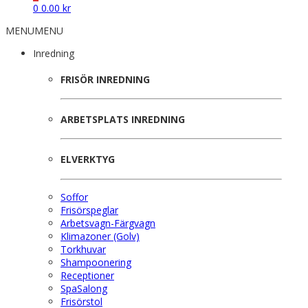
0
0.00
kr
MENU
MENU
Inredning
FRISÖR INREDNING
ARBETSPLATS INREDNING
ELVERKTYG
Soffor
Frisörspeglar
Arbetsvagn-Färgvagn
Klimazoner (Golv)
Torkhuvar
Shampoonering
Receptioner
SpaSalong
Frisörstol