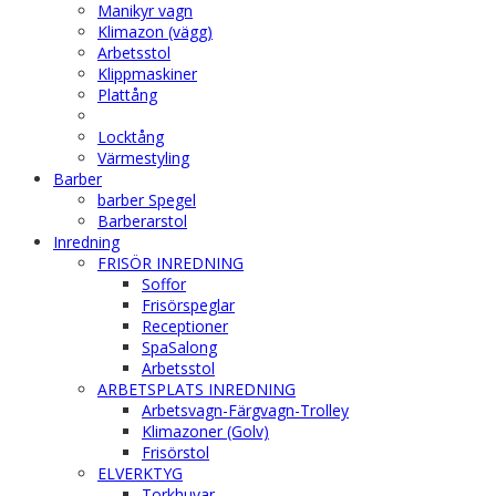
Manikyr vagn
Klimazon (vägg)
Arbetsstol
Klippmaskiner
Plattång
Locktång
Värmestyling
Barber
barber Spegel
Barberarstol
Inredning
FRISÖR INREDNING
Soffor
Frisörspeglar
Receptioner
SpaSalong
Arbetsstol
ARBETSPLATS INREDNING
Arbetsvagn-Färgvagn-Trolley
Klimazoner (Golv)
Frisörstol
ELVERKTYG
Torkhuvar