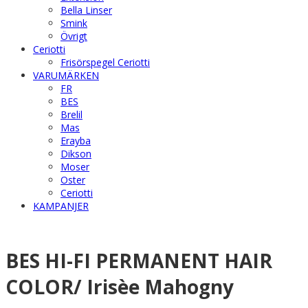
Bella Linser
Smink
Övrigt
Ceriotti
Frisörspegel Ceriotti
VARUMÄRKEN
FR
BES
Brelil
Mas
Erayba
Dikson
Moser
Oster
Ceriotti
KAMPANJER
BES HI-FI PERMANENT HAIR
COLOR/ Irisèe Mahogny