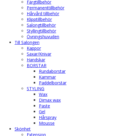
Färgtillbehör
Permanenttillbehör
Hårvård tillbehör
Klipptillbehör
Salongtillbehör
Styllingtillbehör
Övningshuvuden
Till Salongen
Kappor
Saxar/Knivar
Handskar
BORSTAR
Rundaborstar
Kammar
Paddelborstar
STYLING
Wax
Dimax wax
Paste
Gel
Hårspray
Mousse
Skönhet
Extension