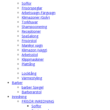
Soffor
Frisörspeglar
Arbetsvagn-Färgvagn
Klimazoner (Golv)
Torkhuvar
Shampoonering
Receptioner
SpaSalong
Frisörstol
Manikyr vagn
Klimazon (vägg)
Arbetsstol
Klippmaskiner
Plattång
Locktång
Värmestyling
Barber
barber Spegel
Barberarstol
Inredning
FRISÖR INREDNING
Soffor