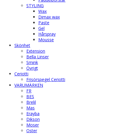
STYLING
Wax
Dimax wax
Paste
Gel
Hårspray
Mousse
Skönhet
Extension
Bella Linser
Smink
Övrigt
Ceriotti
Frisörspegel Ceriotti
VARUMÄRKEN
FR
BES
Brelil
Mas
Erayba
Dikson
Moser
Oster