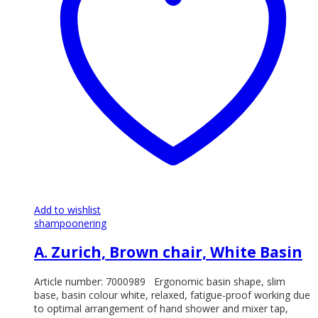
olika
alternativen
kan
väljas
på
produktsidan
Add to wishlist
shampoonering
A. Zurich, Brown chair, White Basin
Article number: 7000989 Ergonomic basin shape, slim
base, basin colour white, relaxed, fatigue-proof working due
to optimal arrangement of hand shower and mixer tap,