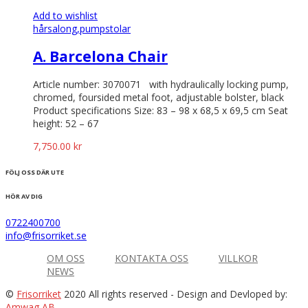
Add to wishlist
hårsalong,
pumpstolar
A. Barcelona Chair
Article number: 3070071 with hydraulically locking pump,
chromed, foursided metal foot, adjustable bolster, black
Product specifications Size: 83 – 98 x 68,5 x 69,5 cm Seat
height: 52 – 67
7,750.00
kr
FÖLJ OSS DÄR UTE
HÖR AV DIG
0722400700
info@frisorriket.se
OM OSS
KONTAKTA OSS
VILLKOR
NEWS
©
Frisorriket
2020 All rights reserved
- Design and Devloped by:
Amwag AB