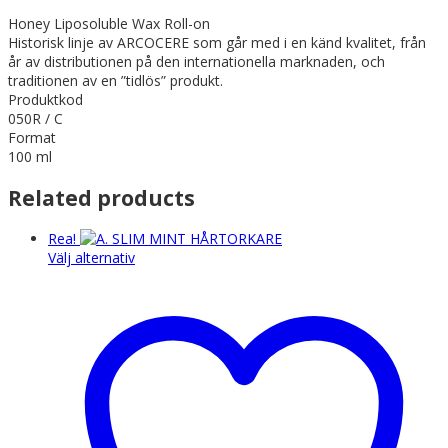
Honey Liposoluble Wax Roll-on
Historisk linje av ARCOCERE som går med i en känd kvalitet, från
år av distributionen på den internationella marknaden, och
traditionen av en ”tidlös” produkt.
Produktkod
050R / C
Format
100 ml
Related products
Rea!
Den
Välj alternativ
här
produkten
har
flera
varianter.
De
olika
alternativen
kan
väljas