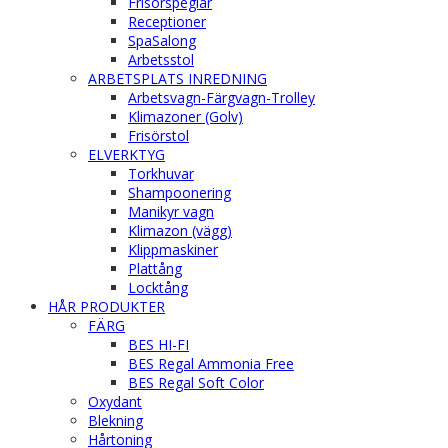
Frisörspeglar
Receptioner
SpaSalong
Arbetsstol
ARBETSPLATS INREDNING
Arbetsvagn-Färgvagn-Trolley
Klimazoner (Golv)
Frisörstol
ELVERKTYG
Torkhuvar
Shampoonering
Manikyr vagn
Klimazon (vägg)
Klippmaskiner
Plattång
Locktång
HÅR PRODUKTER
FÄRG
BES HI-FI
BES Regal Ammonia Free
BES Regal Soft Color
Oxydant
Blekning
Hårtoning