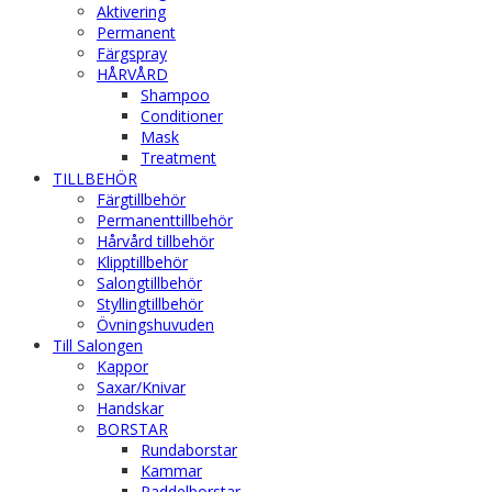
Aktivering
Permanent
Färgspray
HÅRVÅRD
Shampoo
Conditioner
Mask
Treatment
TILLBEHÖR
Färgtillbehör
Permanenttillbehör
Hårvård tillbehör
Klipptillbehör
Salongtillbehör
Styllingtillbehör
Övningshuvuden
Till Salongen
Kappor
Saxar/Knivar
Handskar
BORSTAR
Rundaborstar
Kammar
Paddelborstar