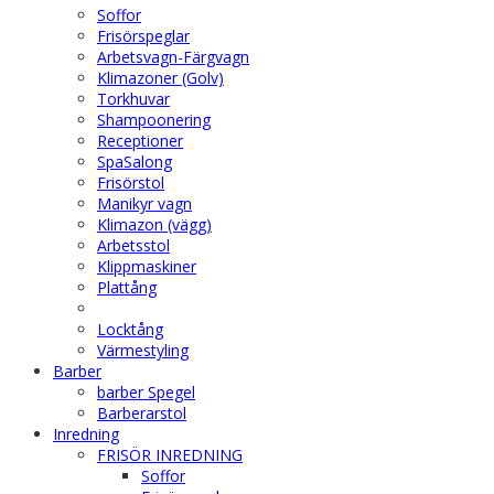
Soffor
Frisörspeglar
Arbetsvagn-Färgvagn
Klimazoner (Golv)
Torkhuvar
Shampoonering
Receptioner
SpaSalong
Frisörstol
Manikyr vagn
Klimazon (vägg)
Arbetsstol
Klippmaskiner
Plattång
Locktång
Värmestyling
Barber
barber Spegel
Barberarstol
Inredning
FRISÖR INREDNING
Soffor