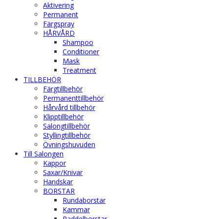
Aktivering
Permanent
Färgspray
HÅRVÅRD
Shampoo
Conditioner
Mask
Treatment
TILLBEHÖR
Färgtillbehör
Permanenttillbehör
Hårvård tillbehör
Klipptillbehör
Salongtillbehör
Styllingtillbehör
Övningshuvuden
Till Salongen
Kappor
Saxar/Knivar
Handskar
BORSTAR
Rundaborstar
Kammar
Paddelborstar