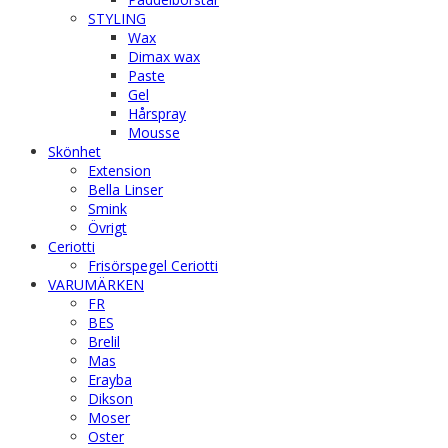
STYLING
Wax
Dimax wax
Paste
Gel
Hårspray
Mousse
Skönhet
Extension
Bella Linser
Smink
Övrigt
Ceriotti
Frisörspegel Ceriotti
VARUMÄRKEN
FR
BES
Brelil
Mas
Erayba
Dikson
Moser
Oster