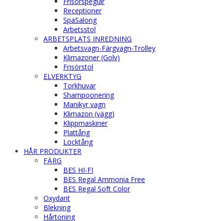
Frisörspeglar
Receptioner
SpaSalong
Arbetsstol
ARBETSPLATS INREDNING
Arbetsvagn-Färgvagn-Trolley
Klimazoner (Golv)
Frisörstol
ELVERKTYG
Torkhuvar
Shampoonering
Manikyr vagn
Klimazon (vägg)
Klippmaskiner
Plattång
Locktång
HÅR PRODUKTER
FÄRG
BES HI-FI
BES Regal Ammonia Free
BES Regal Soft Color
Oxydant
Blekning
Hårtoning