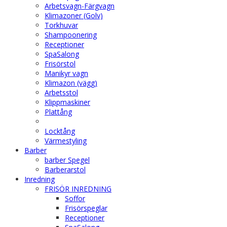
Arbetsvagn-Färgvagn
Klimazoner (Golv)
Torkhuvar
Shampoonering
Receptioner
SpaSalong
Frisörstol
Manikyr vagn
Klimazon (vägg)
Arbetsstol
Klippmaskiner
Plattång
Locktång
Värmestyling
Barber
barber Spegel
Barberarstol
Inredning
FRISÖR INREDNING
Soffor
Frisörspeglar
Receptioner