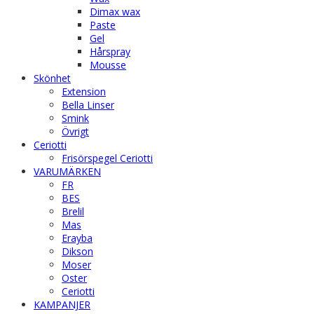
Dimax wax
Paste
Gel
Hårspray
Mousse
Skönhet
Extension
Bella Linser
Smink
Övrigt
Ceriotti
Frisörspegel Ceriotti
VARUMÄRKEN
FR
BES
Brelil
Mas
Erayba
Dikson
Moser
Oster
Ceriotti
KAMPANJER