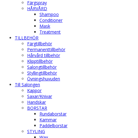
Färgspray
HÅRVÅRD
Shampoo
Conditioner
Mask
Treatment
TILLBEHÖR
Färgtillbehör
Permanenttillbehör
Hårvård tillbehör
Klipptillbehör
Salongtillbehör
Styllingtillbehör
Övningshuvuden
Till Salongen
Kappor
Saxar/Knivar
Handskar
BORSTAR
Rundaborstar
Kammar
Paddelborstar
STYLING
Wax