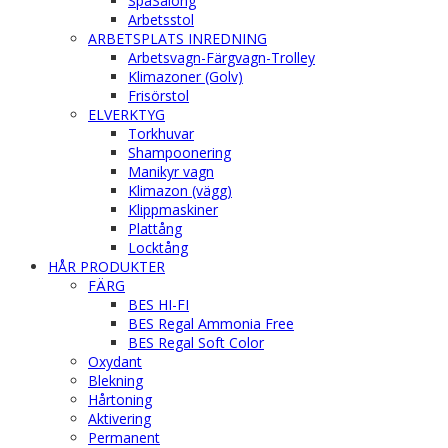
SpaSalong
Arbetsstol
ARBETSPLATS INREDNING
Arbetsvagn-Färgvagn-Trolley
Klimazoner (Golv)
Frisörstol
ELVERKTYG
Torkhuvar
Shampoonering
Manikyr vagn
Klimazon (vägg)
Klippmaskiner
Plattång
Locktång
HÅR PRODUKTER
FÄRG
BES HI-FI
BES Regal Ammonia Free
BES Regal Soft Color
Oxydant
Blekning
Hårtoning
Aktivering
Permanent