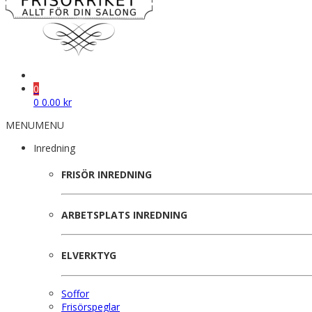
0
0
0.00
kr
MENU
MENU
Inredning
FRISÖR INREDNING
ARBETSPLATS INREDNING
ELVERKTYG
Soffor
Frisörspeglar